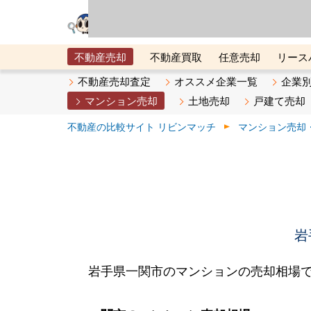
リビン・テクノロジ
場）が運営するサー
不動産売却
不動産買取
任意売却
リース
メタ住宅展示場
ベスト不動産カンパニー
オン
不動産売却査定
オススメ企業一覧
企業
マンション売却
土地売却
戸建て売却
不動産の比較サイト リビンマッチ
マンション売却
岩
岩手県一関市のマンションの売却相場