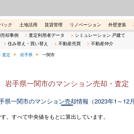
ーズ株式会社（東証グロース上
初めての方へ
ビスです 証券コード：4445
バック
土地活用
賃貸管理
リノベーション
外壁塗装
ライン講座
リビンマガジンBiz
不動産売却ご相談デスク
別売却事例
査定利用者データ
シミュレーション 戸建て
住み替え・買い替え
不動産売買
不動産仲介
・査定
岩手県
一関市
岩手県一関市のマンション売却・査定
手県一関市のマンション売却情報（2023年1～12
です。すべて中央値をもとに算出しています。