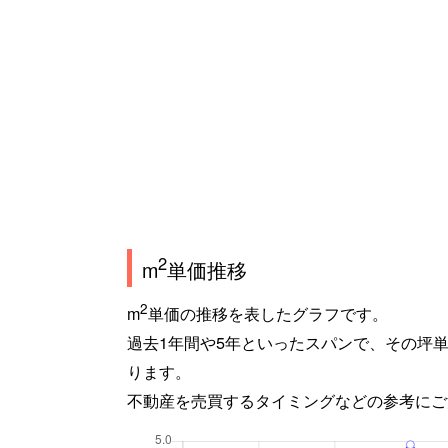
2
m
単価推移
2
m
単価の推移を表したグラフです。
過去1年間や5年といったスパンで、その坪
ります。
不動産を売買するタイミングなどの参考にご