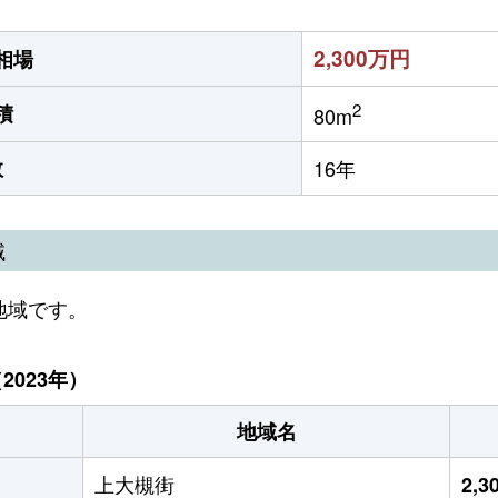
2,300万円
相場
2
積
80m
数
16年
域
地域です。
023年）
地域名
上大槻街
2,