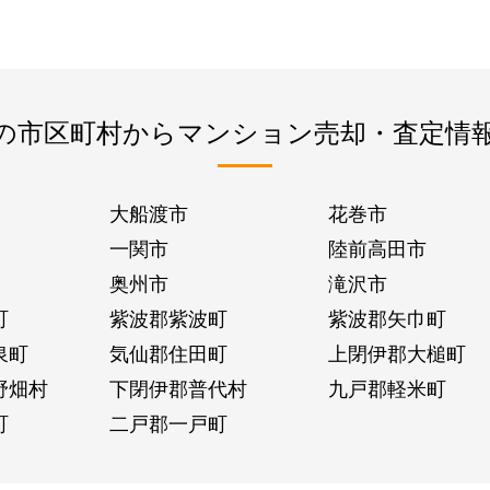
の市区町村からマンション売却・査定情
大船渡市
花巻市
一関市
陸前高田市
奥州市
滝沢市
町
紫波郡紫波町
紫波郡矢巾町
泉町
気仙郡住田町
上閉伊郡大槌町
野畑村
下閉伊郡普代村
九戸郡軽米町
町
二戸郡一戸町