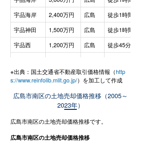
宇品海岸
2,400万円
広島
徒歩1時間15
宇品神田
1,500万円
広島
徒歩1時間15
宇品西
1,200万円
広島
徒歩45分
宇品西
8,000万円
広島
徒歩45分
※出典：国土交通省不動産取引価格情報（
http
宇品東
4,500万円
広島
徒歩45分
s://www.reinfolib.mlit.go.jp/
）を加工して作成
宇品東
1,400万円
広島
徒歩45分
広島市南区の土地売却価格推移（2005～
2023年）
宇品御幸
3,900万円
広島
徒歩45分
宇品御幸
13,000万円
広島
徒歩45分
広島市南区の土地売却価格推移です。
宇品御幸
6,000万円
広島
徒歩45分
広島市南区の土地売却価格推移