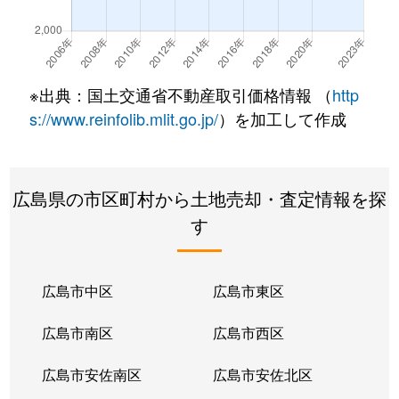
皆実町
9,200万円
広島
徒歩45分
皆実町
12,000万円
広島
徒歩45分
※出典：国土交通省不動産取引価格情報 （
http
皆実町
3,400万円
広島
徒歩45分
s://www.reinfolib.mlit.go.jp/
）を加工して作成
皆実町
1,700万円
広島
徒歩45分
広島県の市区町村から土地売却・査定情報を探
皆実町
3,300万円
広島
徒歩45分
す
皆実町
4,300万円
広島
徒歩45分
皆実町
3,400万円
広島
徒歩45分
広島市中区
広島市東区
皆実町
2,300万円
広島
徒歩45分
広島市南区
広島市西区
皆実町
8,100万円
広島
徒歩45分
広島市安佐南区
広島市安佐北区