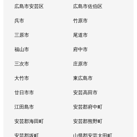
向洋大原町
400万円
向洋
徒歩19分
広島市安芸区
広島市佐伯区
向洋新町
2,300万円
向洋
徒歩45分
呉市
竹原市
向洋新町
2,700万円
向洋
徒歩21分
三原市
尾道市
元宇品町
65,000万円
広島
徒歩1時間15
福山市
府中市
元宇品町
12,000万円
広島
徒歩1時間15
三次市
庄原市
大竹市
東広島市
廿日市市
安芸高田市
江田島市
安芸郡府中町
安芸郡海田町
安芸郡熊野町
安芸郡坂町
山県郡安芸太田町