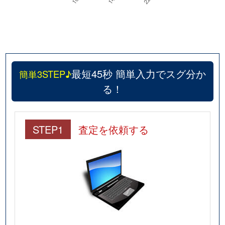
最短45秒 簡単入力でスグ分か
簡単3STEP♪
る！
STEP1
査定を依頼する