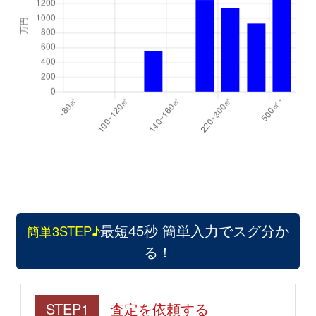
最短45秒 簡単入力でスグ分か
簡単3STEP♪
る！
STEP1
査定を依頼する