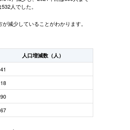
532人でした。
方が減少していることがわかります。
人口増減数（人）
241
218
290
167