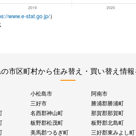
ps://www.e-stat.go.jp/
）
成
県の市区町村から住み替え・買い替え情報
小松島市
阿南市
三好市
勝浦郡勝浦町
町
名西郡神山町
那賀郡那賀町
町
板野郡松茂町
板野郡北島町
町
美馬郡つるぎ町
三好郡東みよし町