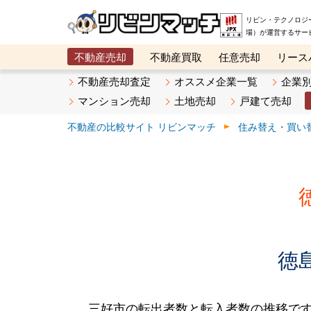
リビン・テクノロジ
場）が運営するサー
不動産売却
不動産買取
任意売却
リース
メタ住宅展示場
ベスト不動産カンパニー
オン
不動産売却査定
オススメ企業一覧
企業
マンション売却
土地売却
戸建て売却
不動産の比較サイト リビンマッチ
住み替え・買い
徳
三好市の転出者数と転入者数の推移です。2