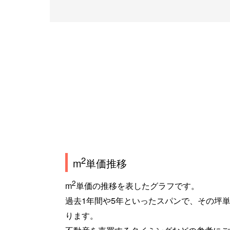
2
m
単価推移
2
m
単価の推移を表したグラフです。
過去1年間や5年といったスパンで、その坪
ります。
不動産を売買するタイミングなどの参考にご