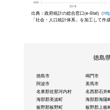
出典：政府統計の総合窓口(e-Stat)（
htt
「社会・人口統計体系」を加工して作
徳島
徳島市
鳴門市
阿波市
美馬市
名東郡佐那河内村
名西郡石井
海部郡美波町
海部郡海陽
板野郡板野町
板野郡上板