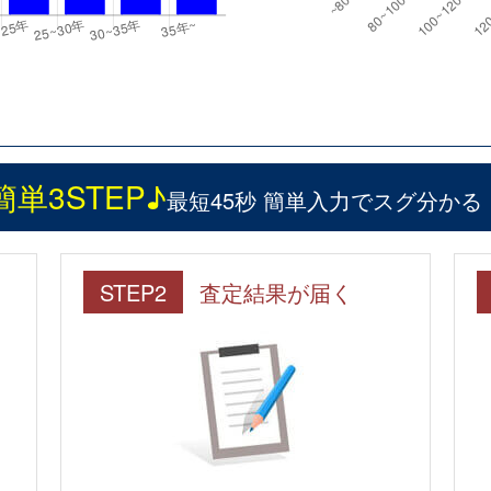
簡単3STEP♪
最短45秒 簡単入力でスグ分かる
STEP2
査定結果が届く