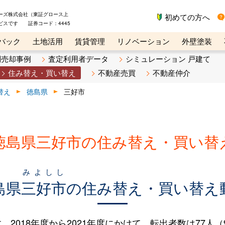
ーズ株式会社（東証グロース上
初めての方へ
ビスです 証券コード：4445
バック
土地活用
賃貸管理
リノベーション
外壁塗装
ライン講座
リビンマガジンBiz
不動産売却ご相談デスク
別売却事例
査定利用者データ
シミュレーション 戸建て
住み替え・買い替え
不動産売買
不動産仲介
替え
徳島県
三好市
徳島県三好市の住み替え・買い替
みよしし
島県
三好市
の住み替え・買い替え
018年度から2021年度にかけて、転出者数は77人（9.