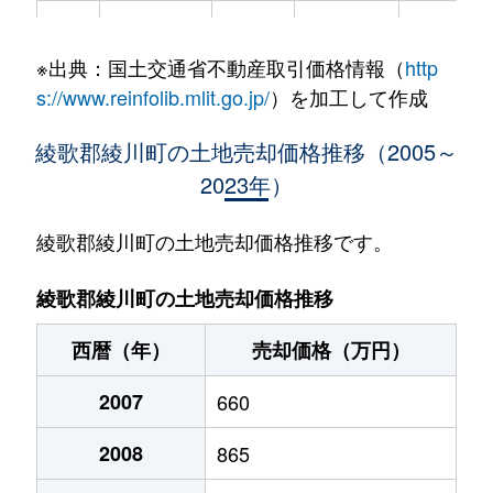
陶
1,400万円
綾川
徒歩12分
400m²
※出典：国土交通省不動産取引価格情報（
http
陶
1,200万円
陶
徒歩9分
350m²
s://www.reinfolib.mlit.go.jp/
）を加工して作成
千疋
1,800万円
挿頭丘
徒歩45分
1400m²
綾歌郡綾川町の土地売却価格推移（2005～
2023年）
滝宮
440万円
滝宮
徒歩10分
630m²
滝宮
760万円
滝宮
徒歩6分
210m²
綾歌郡綾川町の土地売却価格推移です。
畑田
850万円
挿頭丘
徒歩11分
320m²
綾歌郡綾川町の土地売却価格推移
畑田
290万円
挿頭丘
徒歩1分
540m²
西暦（年）
売却価格（万円）
畑田
260万円
挿頭丘
徒歩4分
80m²
2007
660
畑田
420万円
挿頭丘
徒歩12分
175m²
2008
865