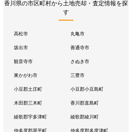
香川県の市区町村から土地売却・査定情報を探
す
高松市
丸亀市
坂出市
善通寺市
観音寺市
さぬき市
東かがわ市
三豊市
小豆郡土庄町
小豆郡小豆島町
木田郡三木町
香川郡直島町
綾歌郡宇多津町
綾歌郡綾川町
仲多度郡琴平町
仲多度郡多度津町