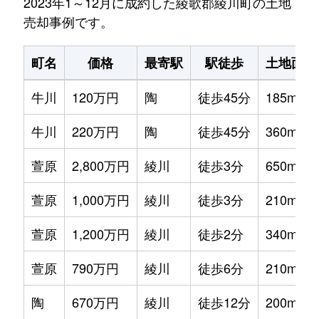
2023年1～12月に成約した綾歌郡綾川町の土地
売却事例です。
町名
価格
最寄駅
駅徒歩
土地面積
牛川
120万円
陶
徒歩45分
185m²
牛川
220万円
陶
徒歩45分
360m²
萱原
2,800万円
綾川
徒歩3分
650m²
萱原
1,000万円
綾川
徒歩3分
210m²
萱原
1,200万円
綾川
徒歩2分
340m²
萱原
790万円
綾川
徒歩6分
210m²
陶
670万円
綾川
徒歩12分
200m²