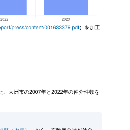
report/press/content/001633379.pdf
）を加工
大洲市の2007年と2022年の仲介件数を
推移（暦年）
」から、不動産会社が仲介