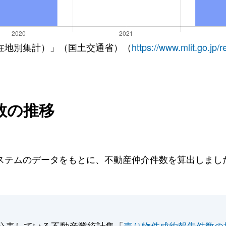
在地別集計）」（国土交通省）（
https://www.mlit.go.jp/
数の推移
テムのデータをもとに、不動産仲介件数を算出しました。
公表している不動産業統計集「
売り物件成約報告件数の