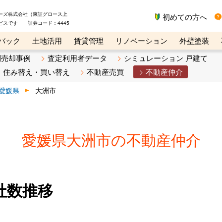
ーズ株式会社（東証グロース上
初めての方へ
ビスです 証券コード：4445
バック
土地活用
賃貸管理
リノベーション
外壁塗装
ライン講座
リビンマガジンBiz
不動産売却ご相談デスク
別売却事例
査定利用者データ
シミュレーション 戸建て
住み替え・買い替え
不動産売買
不動産仲介
愛媛県
大洲市
愛媛県大洲市の不動産仲介
社数推移