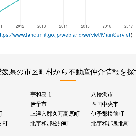
ttps://www.land.mlit.go.jp/webland/servlet/MainServlet
）
愛媛県の市区町村から不動産仲介情報を探
宇和島市
八幡浜市
伊予市
四国中央市
町
上浮穴郡久万高原町
伊予郡松前町
方町
北宇和郡松野町
北宇和郡鬼北町