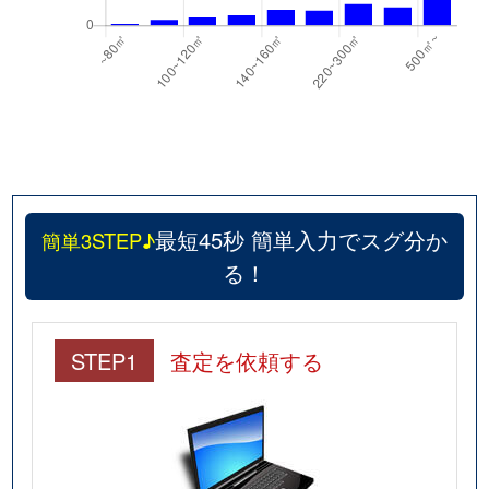
最短45秒 簡単入力でスグ分か
簡単3STEP♪
る！
STEP1
査定を依頼する