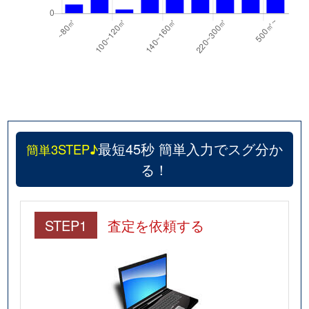
最短45秒 簡単入力でスグ分か
簡単3STEP♪
る！
STEP1
査定を依頼する