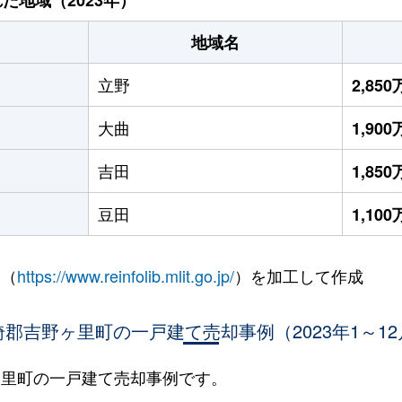
地域名
立野
2,85
大曲
1,90
吉田
1,85
豆田
1,10
 （
https://www.reinfolib.mlit.go.jp/
）を加工して作成
埼郡吉野ヶ里町の一戸建て売却事例（2023年1～12
野ヶ里町の一戸建て売却事例です。