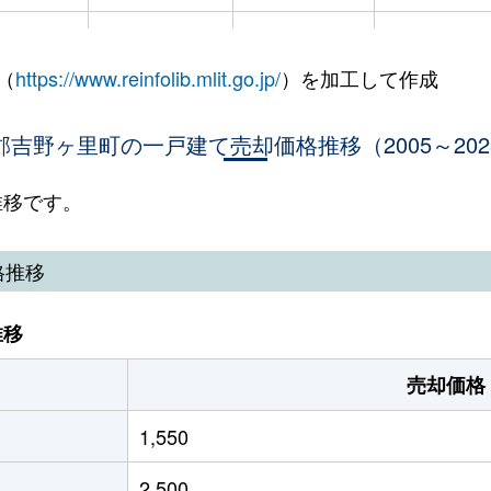
公園
徒歩16分
230m²
-
（
https://www.reinfolib.mlit.go.jp/
）を加工して作成
公園
徒歩6分
910m²
140m²
公園
郡吉野ヶ里町の一戸建て売却価格推移（2005～202
徒歩1分
90m²
-
公園
徒歩3分
160m²
105m²
推移です。
格推移
推移
売却価格
1,550
2,500