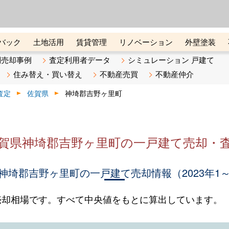
ーズ株式会社（東証グロース上
初めての方へ
ビスです 証券コード：4445
バック
土地活用
賃貸管理
リノベーション
外壁塗装
ライン講座
リビンマガジンBiz
不動産売却ご相談デスク
別売却事例
査定利用者データ
シミュレーション 戸建て
住み替え・買い替え
不動産売買
不動産仲介
査定
佐賀県
神埼郡吉野ヶ里町
賀県神埼郡吉野ヶ里町の一戸建て売却・
神埼郡吉野ヶ里町の一戸建て売却情報（2023年1～
売却相場です。すべて中央値をもとに算出しています。