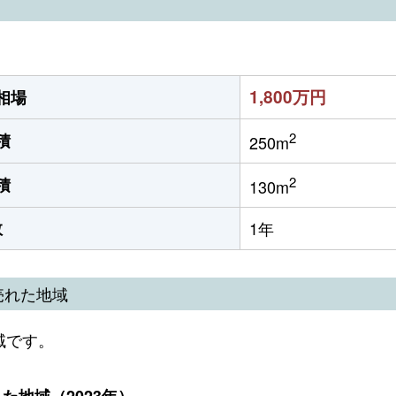
1,800万円
相場
2
積
250m
2
積
130m
数
1年
売れた地域
域です。
地域（2023年）