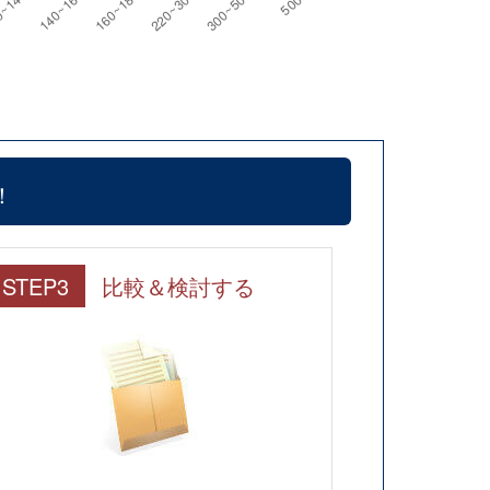
！
STEP3
比較＆検討する