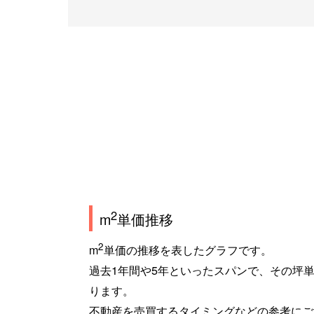
2
m
単価推移
2
m
単価の推移を表したグラフです。
過去1年間や5年といったスパンで、その坪
ります。
不動産を売買するタイミングなどの参考にご