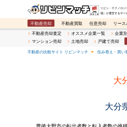
リビン・テクノロジ
場）が運営するサー
不動産売却
不動産買取
任意売却
リース
メタ住宅展示場
ベスト不動産カンパニー
オン
不動産売却査定
オススメ企業一覧
企業
マンション売却
土地売却
戸建て売却
不動産の比較サイト リビンマッチ
住み替え・買い
大
大分
豊後大野市の転出者数と転入者数の推移です