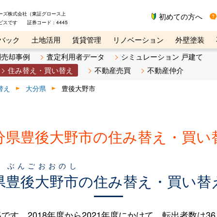
ーズ株式会社（東証グロース上
初めての方へ
ビスです 証券コード：4445
バック
土地活用
賃貸管理
リノベーション
外壁塗装
ライン講座
リビンマガジンBiz
不動産売却ご相談デスク
別売却事例
査定利用者データ
シミュレーション 戸建て
住み替え・買い替え
不動産売買
不動産仲介
替え
大分県
豊後大野市
分県豊後大野市の住み替え・買い
ぶんごおおのし
県
豊後大野市
の住み替え・買い替
。2018年度から2021年度にかけて、転出者数は36人（3