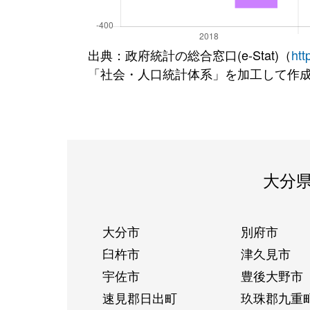
出典：政府統計の総合窓口(e-Stat)（
htt
「社会・人口統計体系」を加工して作
大分
大分市
別府市
臼杵市
津久見市
宇佐市
豊後大野市
速見郡日出町
玖珠郡九重