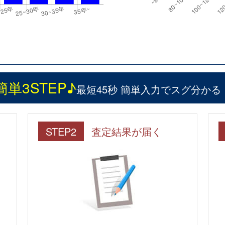
簡単3STEP♪
最短45秒 簡単入力でスグ分かる
STEP2
査定結果が届く