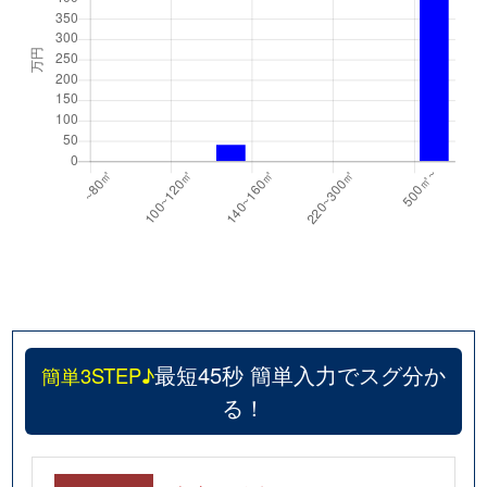
最短45秒 簡単入力でスグ分か
簡単3STEP♪
る！