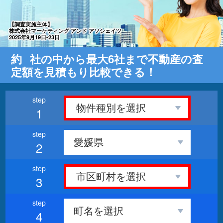
【調査実施主体】
株式会社マーケティング アンド アソシェイツ
2025年9月19日-23日
約
社の中から最大6社まで不動産の査
定額を見積もり比較できる！
1
2
3
4