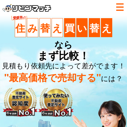
愛媛県
の
住
み
替
え
買
い
替
え
なら
まず比較！
見積もり依頼先によって差がでます！
"最高価格で売却する"
には？