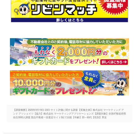
【調査概要】2025年9月19日-23日 サイト評価に関する調査【実施主体】株式会社 マーケティング ア
ンド アソシェイツ【協力】株式会社 マーケティングアプリケーションズ【調査対象】全国47都道府県
在住3000人調査 競合不動産一括査定サイト5社で比較【年齢】20～60代【性別】男女