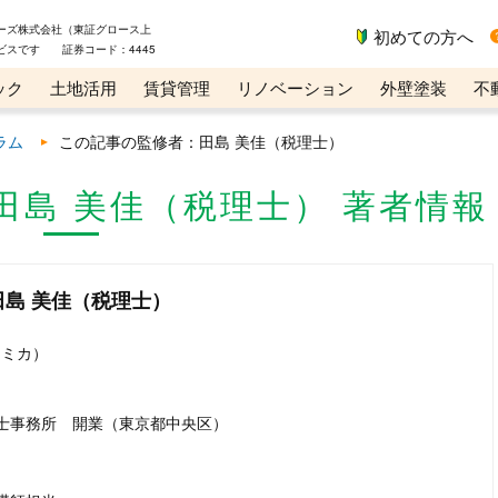
ーズ株式会社（東証グロース上
初めての方へ
ビスです 証券コード：4445
ック
土地活用
賃貸管理
リノベーション
外壁塗装
不
ライン講座
リビンマガジンBiz
ラム
この記事の監修者：田島 美佳（税理士）
田島 美佳（税理士） 著者情報
島 美佳（税理士）
 ミカ）
理士事務所 開業（東京都中央区）