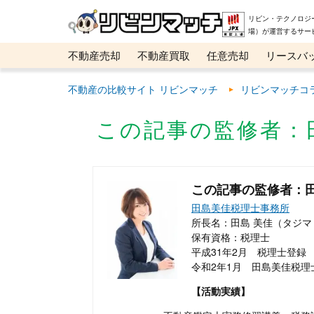
リビン・テクノロジ
場）が運営するサー
不動産売却
不動産買取
任意売却
リースバ
メタ住宅展示場
ベスト不動産カンパニー
オン
不動産の比較サイト リビンマッチ
リビンマッチコ
この記事の監修者：
この記事の監修者：田
田島美佳税理士事務所
所長名：田島 美佳（タジマ
保有資格：税理士
平成31年2月 税理士登録
令和2年1月 田島美佳税
【活動実績】