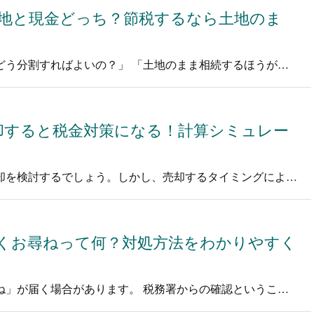
地と現金どっち？節税するなら土地のま
「親の遺産に土地があるけど、相続人でどう分割すればよいの？」 「土地のまま相続するほうが現金を相続するよりお得？」 遺産に土地などの…
却すると税金対策になる！計算シミュレー
土地を相続しても使い道がない場合は売却を検討するでしょう。しかし、売却するタイミングによってかかる税金の額が変わることはご存じでしょ…
くお尋ねって何？対処方法をわかりやすく
不動産を売却した後に税務署から「お尋ね」が届く場合があります。 税務署からの確認ということですが、いざ自宅に届くと心配になってしまい…