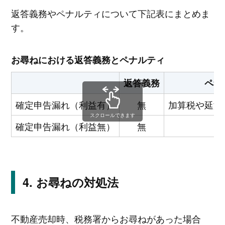
返答義務やペナルティについて下記表にまとめま
す。
お尋ねにおける返答義務とペナルティ
返答義務
ペナ
確定申告漏れ（利益有）
無
加算税や延滞
スクロールできます
確定申告漏れ（利益無）
無
お尋ねの対処法
不動産売却時、税務署からお尋ねがあった場合