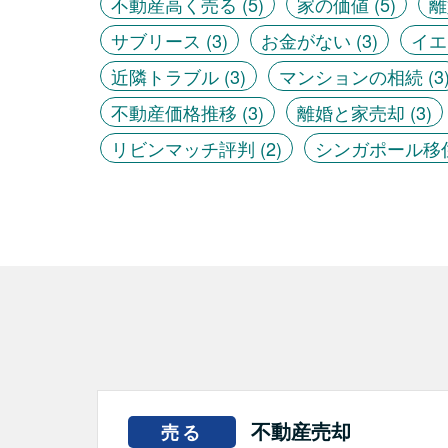
不動産高く売る
(5)
家の価値
(5)
離
サブリース
(3)
お金がない
(3)
イエ
近隣トラブル
(3)
マンションの相続
(3
不動産価格推移
(3)
離婚と家売却
(3)
リビンマッチ評判
(2)
シンガポール移
不動産売却
売る