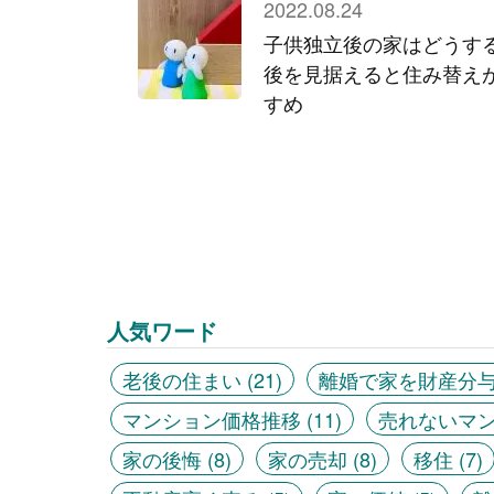
2022.08.24
子供独立後の家はどうす
後を見据えると住み替え
すめ
人気ワード
老後の住まい
(21)
離婚で家を財産分
マンション価格推移
(11)
売れないマ
家の後悔
(8)
家の売却
(8)
移住
(7)