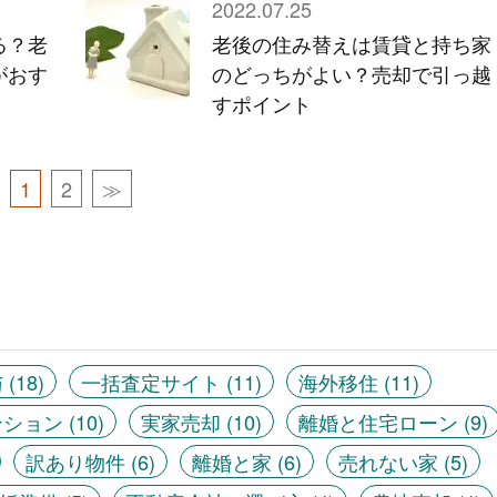
2022.07.25
る？老
老後の住み替えは賃貸と持ち家
がおす
のどっちがよい？売却で引っ越
すポイント
1
2
≫
与
(18)
一括査定サイト
(11)
海外移住
(11)
ンション
(10)
実家売却
(10)
離婚と住宅ローン
(9)
訳あり物件
(6)
離婚と家
(6)
売れない家
(5)