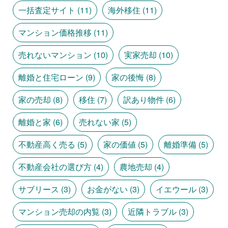
一括査定サイト
(11)
海外移住
(11)
マンション価格推移
(11)
売れないマンション
(10)
実家売却
(10)
離婚と住宅ローン
(9)
家の後悔
(8)
家の売却
(8)
移住
(7)
訳あり物件
(6)
離婚と家
(6)
売れない家
(5)
不動産高く売る
(5)
家の価値
(5)
離婚準備
(5)
不動産会社の選び方
(4)
農地売却
(4)
サブリース
(3)
お金がない
(3)
イエウール
(3)
マンション売却の内覧
(3)
近隣トラブル
(3)