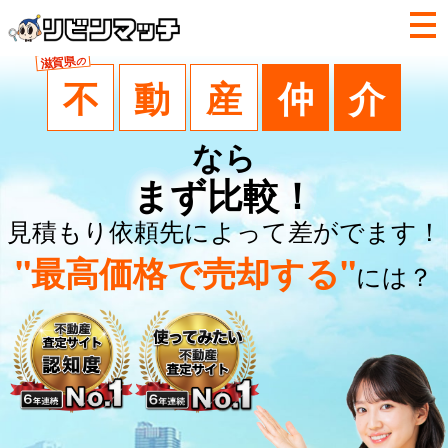
滋賀県
の
不
動
産
仲
介
なら
まず比較！
見積もり依頼先によって差がでます！
"最高価格で売却する"
には？