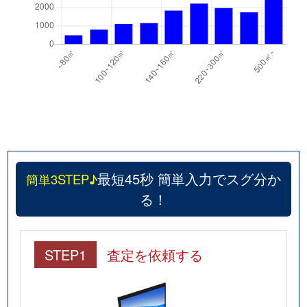
最短45秒 簡単入力でスグ分か
簡単3STEP♪
る！
STEP1
査定を依頼する