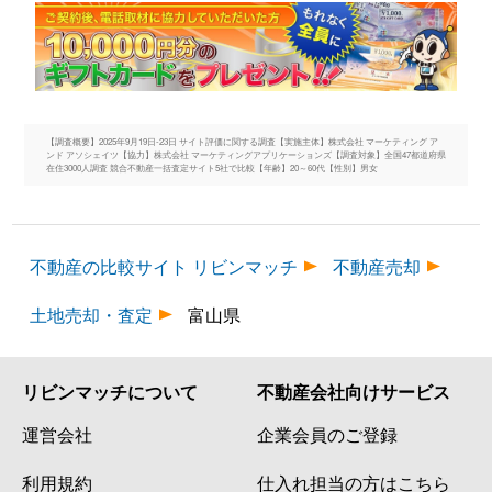
【調査概要】2025年9月19日-23日 サイト評価に関する調査【実施主体】株式会社 マーケティング ア
ンド アソシェイツ【協力】株式会社 マーケティングアプリケーションズ【調査対象】全国47都道府県
在住3000人調査 競合不動産一括査定サイト5社で比較【年齢】20～60代【性別】男女
不動産の比較サイト リビンマッチ
不動産売却
土地売却・査定
富山県
リビンマッチについて
不動産会社向けサービス
運営会社
企業会員のご登録
利用規約
仕入れ担当の方はこちら