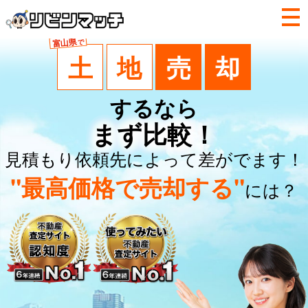
富山県
で
土
地
売
却
するなら
まず比較！
見積もり依頼先によって差がでます！
"最高価格で売却する"
には？