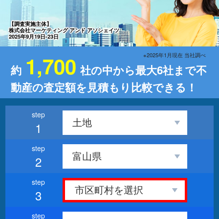
【調査実施主体】
株式会社マーケティング アンド アソシェイツ
2025年9月19日-23日
※2025年1月現在 当社調べ
1,700
約
社の中から最大6社まで不
動産の査定額を見積もり比較できる！
1
2
3