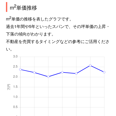
東太閤山
1,100万円
小杉(あいの風)
徒歩4
2
m
単価推移
戸破
220万円
小杉(あいの風)
徒歩1
2
m
単価の推移を表したグラフです。
過去1年間や5年といったスパンで、その坪単価の上昇・
戸破
480万円
小杉(あいの風)
徒歩1
下落の傾向がわかります。
不動産を売買するタイミングなどの参考にご活用くださ
戸破
400万円
小杉(あいの風)
徒歩1
い。
戸破
610万円
小杉(あいの風)
徒歩4
戸破
690万円
小杉(あいの風)
徒歩2
戸破
600万円
小杉(あいの風)
徒歩2
戸破
760万円
小杉(あいの風)
徒歩1
二口
270万円
越中大門
徒歩7