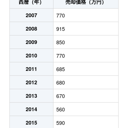
串田
300万円
越中大門
徒歩1
西暦（年）
売却価格（万円）
黒河
420万円
小杉(あいの風)
徒歩4
2007
770
黒河
450万円
小杉(あいの風)
徒歩4
2008
915
黒河新
1,200万円
小杉(あいの風)
徒歩4
2009
850
下条
780万円
越中大門
徒歩2
2010
770
小島
830万円
越中大門
徒歩6
2011
685
2012
680
小島
810万円
越中大門
徒歩1
2013
670
小島
790万円
越中大門
徒歩1
2014
560
小林
490万円
越中大門
徒歩2
2015
590
三ケ
1,200万円
小杉(あいの風)
徒歩8