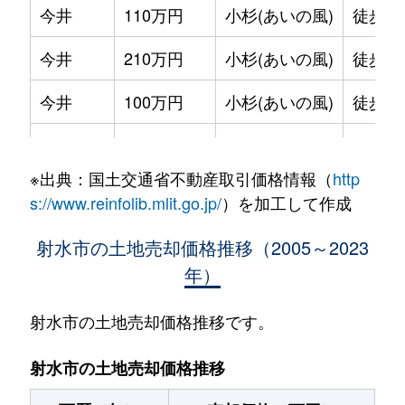
今井
110万円
小杉(あいの風)
徒歩2
今井
210万円
小杉(あいの風)
徒歩2
今井
100万円
小杉(あいの風)
徒歩2
大江
400万円
小杉(あいの風)
徒歩4
※出典：国土交通省不動産取引価格情報（
http
大島北野
190万円
越中大門
徒歩1
s://www.reinfolib.mlit.go.jp/
）を加工して作成
沖塚原
44,000万円
越中大門
徒歩4
射水市の土地売却価格推移（2005～2023
年）
海竜町
840万円
小杉(あいの風)
徒歩1
片口
100万円
小杉(あいの風)
徒歩1
射水市の土地売却価格推移です。
久々湊
1,200万円
中新湊
徒歩4
射水市の土地売却価格推移