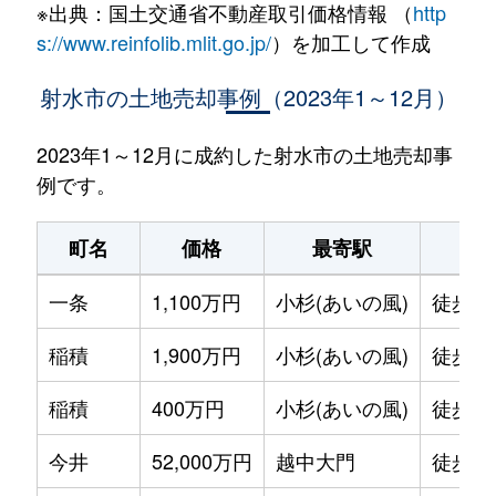
※出典：国土交通省不動産取引価格情報 （
http
s://www.reinfolib.mlit.go.jp/
）を加工して作成
射水市の土地売却事例（2023年1～12月）
2023年1～12月に成約した射水市の土地売却事
例です。
町名
価格
最寄駅
駅
一条
1,100万円
小杉(あいの風)
徒歩1
稲積
1,900万円
小杉(あいの風)
徒歩4
稲積
400万円
小杉(あいの風)
徒歩4
今井
52,000万円
越中大門
徒歩4