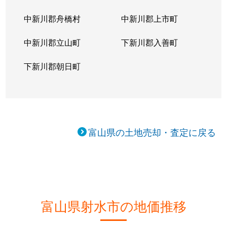
鳥取
700万円
越中大門
徒歩2
中新川郡舟橋村
中新川郡上市町
中太閤山
3,100万円
小杉(あいの風)
徒歩2
中新川郡立山町
下新川郡入善町
中太閤山
1,000万円
小杉(あいの風)
徒歩4
下新川郡朝日町
中太閤山
1,300万円
小杉(あいの風)
徒歩2
布目沢
190万円
越中大門
徒歩4
富山県の土地売却・査定に戻る
野村
250万円
小杉(あいの風)
徒歩4
橋下条
260万円
小杉(あいの風)
徒歩1
橋下条
80万円
小杉(あいの風)
徒歩4
富山県射水市の地価推移
浜開新町
350万円
小杉(あいの風)
徒歩1