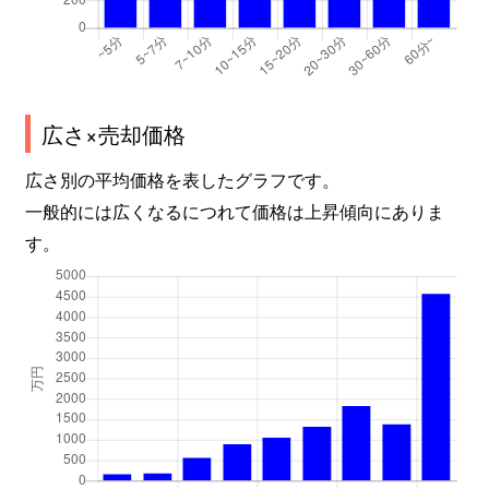
本江
150万円
呉羽
徒歩1
南太閤山
880万円
小杉(あいの風)
徒歩4
鷲塚
220万円
小杉(あいの風)
徒歩4
広さ×売却価格
広さ別の平均価格を表したグラフです。
一般的には広くなるにつれて価格は上昇傾向にありま
す。