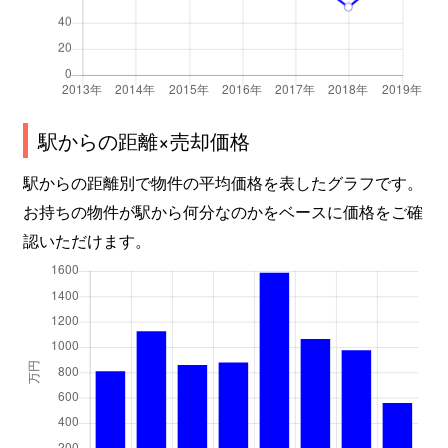
本開発
190万円
越中大門
徒歩4
本開発
380万円
越中大門
徒歩4
本開発
740万円
越中大門
徒歩4
駅からの距離×売却価格
本開発
1,500万円
越中大門
徒歩4
駅からの距離別で物件の平均価格を表したグラフです。
お持ちの物件が駅から何分なのかをベースに価格をご確
本開発
250万円
越中大門
徒歩4
認いただけます。
本開発
590万円
越中大門
徒歩4
本開発
3,100万円
越中大門
徒歩4
本開発
2,600万円
越中大門
徒歩4
本開発
400万円
小杉(あいの風)
徒歩1