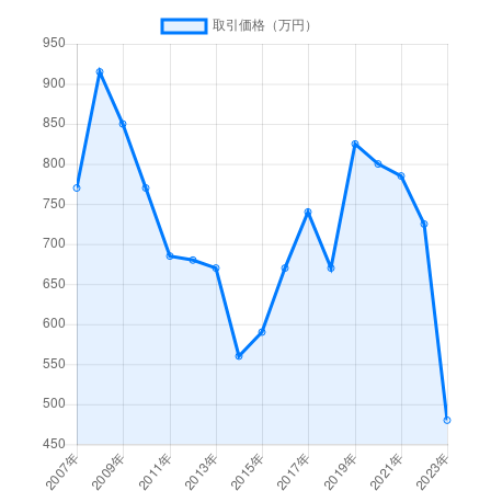
大門
1,800万円
越中大門
徒歩7
高場新町
500万円
小杉(あいの風)
徒歩1
高場新町
420万円
小杉(あいの風)
徒歩4
作道
1,200万円
中新湊
徒歩2
作道
660万円
中新湊
徒歩2
作道
740万円
中新湊
徒歩2
作道
650万円
中新湊
徒歩2
作道
670万円
中新湊
徒歩1
作道
350万円
中新湊
徒歩1