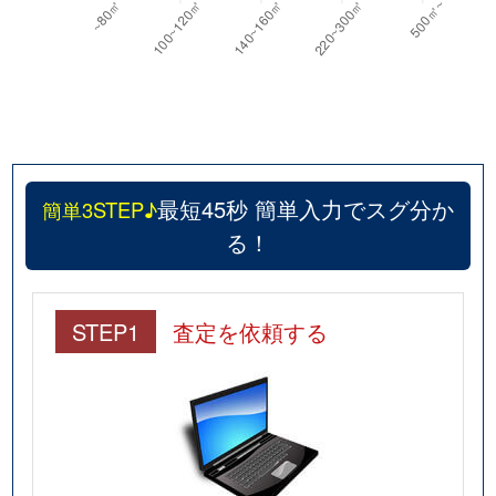
最短45秒 簡単入力でスグ分か
簡単3STEP♪
る！
STEP1
査定を依頼する