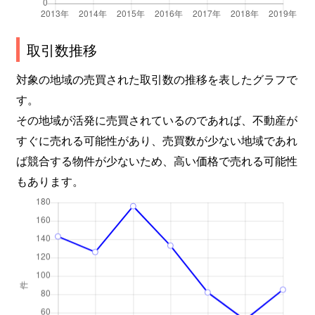
二口
150万円
越中大門
徒歩7
二口
310万円
越中大門
徒歩1
取引数推移
朴木
600万円
中新湊
徒歩2
対象の地域の売買された取引数の推移を表したグラフで
す。
本開発
150万円
越中大門
徒歩4
その地域が活発に売買されているのであれば、不動産が
本開発
270万円
越中大門
徒歩4
すぐに売れる可能性があり、売買数が少ない地域であれ
ば競合する物件が少ないため、高い価格で売れる可能性
本開発
120万円
越中大門
徒歩4
もあります。
本開発
330万円
越中大門
徒歩4
本開発
140万円
越中大門
徒歩4
本開発
95万円
越中大門
徒歩4
本開発
100万円
越中大門
徒歩4