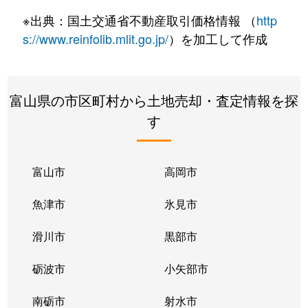
作道
440万円
中新湊
徒歩2
※出典：国土交通省不動産取引価格情報 （
http
寺塚原
2,700万円
越中大門
徒歩4
s://www.reinfolib.mlit.go.jp/
）を加工して作成
寺塚原
290万円
越中大門
徒歩4
富山県の市区町村から土地売却・査定情報を探
寺塚原
680万円
越中大門
徒歩4
す
寺塚原
340万円
越中大門
徒歩4
寺塚原
1,400万円
越中大門
徒歩4
富山市
高岡市
寺塚原
1,400万円
越中大門
徒歩4
魚津市
氷見市
寺塚原
1,400万円
越中大門
徒歩4
滑川市
黒部市
寺塚原
340万円
越中大門
徒歩4
砺波市
小矢部市
東明
210万円
小杉(あいの風)
徒歩1
南砺市
射水市