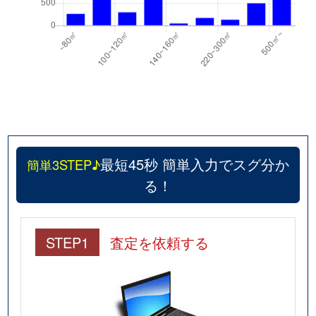
最短45秒 簡単入力でスグ分か
簡単3STEP♪
る！
STEP1
査定を依頼する