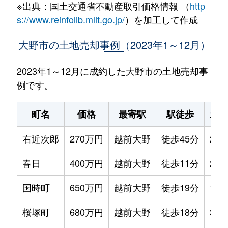
※出典：国土交通省不動産取引価格情報 （
http
s://www.reinfolib.mlit.go.jp/
）を加工して作成
大野市の土地売却事例（2023年1～12月）
2023年1～12月に成約した大野市の土地売却事
例です。
町名
価格
最寄駅
駅徒歩
土地
右近次郎
270万円
越前大野
徒歩45分
250
春日
400万円
越前大野
徒歩11分
270
国時町
650万円
越前大野
徒歩19分
140
桜塚町
680万円
越前大野
徒歩18分
390