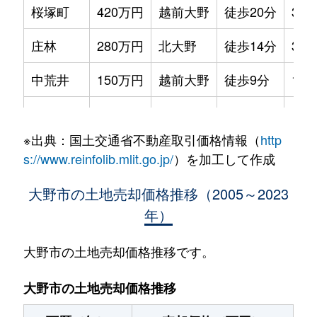
桜塚町
420万円
越前大野
徒歩20分
310
庄林
280万円
北大野
徒歩14分
380
中荒井
150万円
越前大野
徒歩9分
175
中野
120万円
越前大野
徒歩18分
90m
※出典：国土交通省不動産取引価格情報（
http
東大月
30万円
北大野
徒歩45分
360
s://www.reinfolib.mlit.go.jp/
）を加工して作成
陽明町
560万円
越前大野
徒歩18分
340
大野市の土地売却価格推移（2005～2023
年）
横枕
330万円
北大野
徒歩45分
320
吉
30万円
越前大野
徒歩45分
870
大野市の土地売却価格推移です。
-
30万円
越前大野
徒歩13分
210
大野市の土地売却価格推移