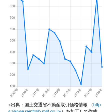
※出典：国土交通省不動産取引価格情報 （
http
s://www.reinfolib.mlit.go.jp/
）を加工して作成