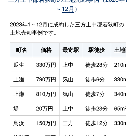
～12月）
2023年1～12月に成約した三方上中郡若狭町の
土地売却事例です。
町名
価格
最寄駅
駅徒歩
土地面積
瓜生
330万円
上中
徒歩28分
210m²
上瀬
790万円
気山
徒歩6分
330m²
上瀬
810万円
気山
徒歩7分
340m²
堤
20万円
上中
徒歩23分
65m²
鳥浜
150万円
三方
徒歩12分
330m²