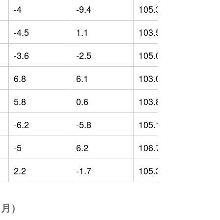
-4
-9.4
105.38
3
-4.5
1.1
103.53
3
-3.6
-2.5
105.08
-
6.8
6.1
103.03
2
5.8
0.6
103.89
1
-6.2
-5.8
105.19
-
-5
6.2
106.73
4
2.2
-1.7
105.39
1