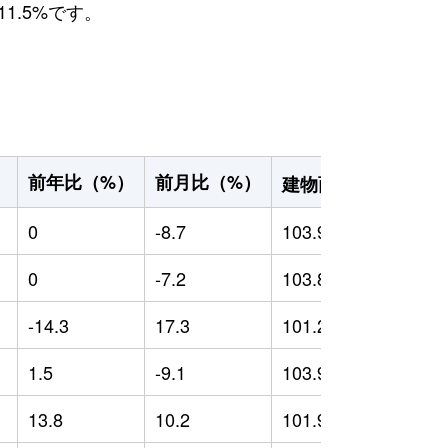
1.5%です。
2
前年比（%）
前月比（%）
）
建物面積（m
）
0
-8.7
103.97
0
0
-7.2
103.86
0
-14.3
17.3
101.22
-
1.5
-9.1
103.99
1
13.8
10.2
101.96
1