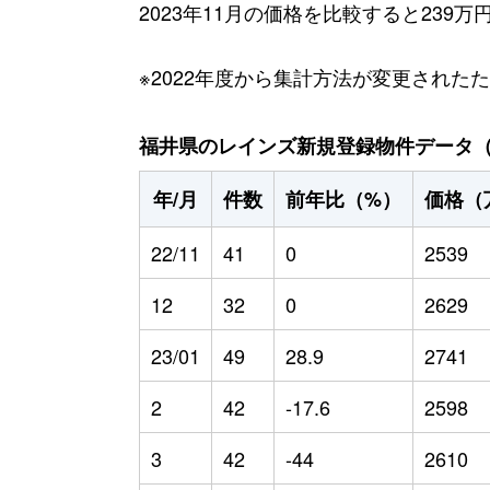
2023年11月の価格を比較すると239
※2022年度から集計方法が変更された
福井県のレインズ新規登録物件データ（20
年/月
件数
前年比（%）
価格（
22/11
41
0
2539
12
32
0
2629
23/01
49
28.9
2741
2
42
-17.6
2598
3
42
-44
2610