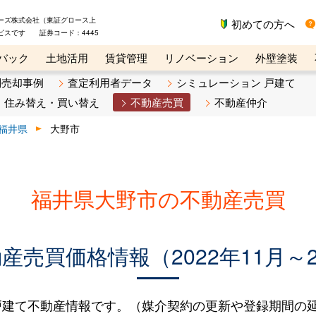
ーズ株式会社（東証グロース上
初めての方へ
ビスです 証券コード：4445
バック
土地活用
賃貸管理
リノベーション
外壁塗装
ライン講座
リビンマガジンBiz
不動産売却ご相談デスク
別売却事例
査定利用者データ
シミュレーション 戸建て
住み替え・買い替え
不動産売買
不動産仲介
福井県
大野市
福井県大野市の不動産売買
売買価格情報（2022年11月～2
建て不動産情報です。（媒介契約の更新や登録期間の延長