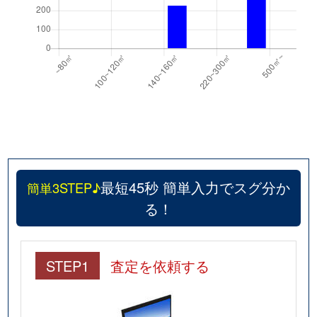
最短45秒 簡単入力でスグ分か
簡単3STEP♪
る！
STEP1
査定を依頼する