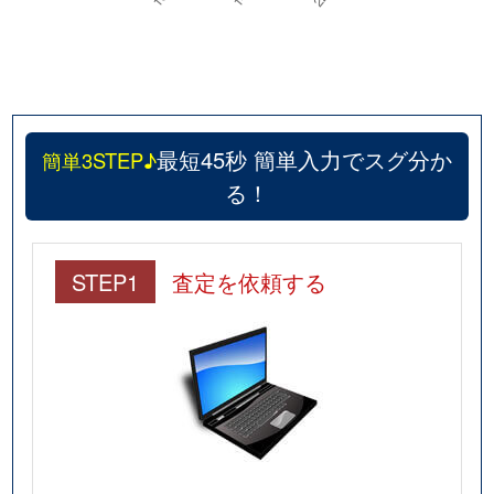
最短45秒 簡単入力でスグ分か
簡単3STEP♪
る！
STEP1
査定を依頼する