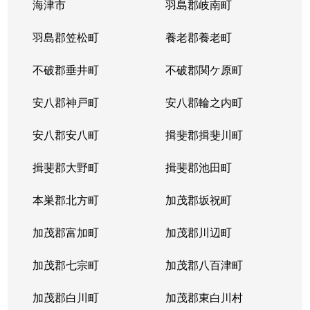
海津市
羽島郡岐南町
羽島郡笠松町
養老郡養老町
不破郡垂井町
不破郡関ケ原町
安八郡神戸町
安八郡輪之内町
安八郡安八町
揖斐郡揖斐川町
揖斐郡大野町
揖斐郡池田町
本巣郡北方町
加茂郡坂祝町
加茂郡富加町
加茂郡川辺町
加茂郡七宗町
加茂郡八百津町
加茂郡白川町
加茂郡東白川村