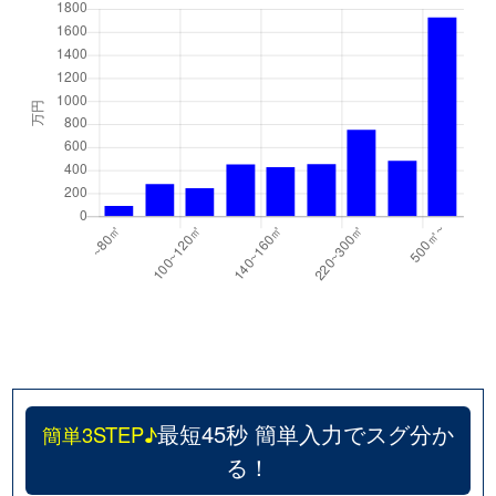
最短45秒 簡単入力でスグ分か
簡単3STEP♪
る！