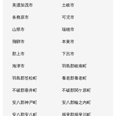
美濃加茂市
土岐市
各務原市
可児市
山県市
瑞穂市
飛騨市
本巣市
郡上市
下呂市
海津市
羽島郡岐南町
羽島郡笠松町
養老郡養老町
不破郡垂井町
不破郡関ケ原町
安八郡神戸町
安八郡輪之内町
安八郡安八町
揖斐郡揖斐川町