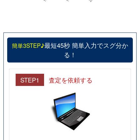
最短45秒 簡単入力でスグ分か
簡単3STEP♪
る！
STEP1
査定を依頼する