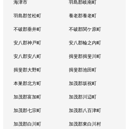
海津市
羽島郡岐南町
羽島郡笠松町
養老郡養老町
不破郡垂井町
不破郡関ケ原町
安八郡神戸町
安八郡輪之内町
安八郡安八町
揖斐郡揖斐川町
揖斐郡大野町
揖斐郡池田町
本巣郡北方町
加茂郡坂祝町
加茂郡富加町
加茂郡川辺町
加茂郡七宗町
加茂郡八百津町
加茂郡白川町
加茂郡東白川村