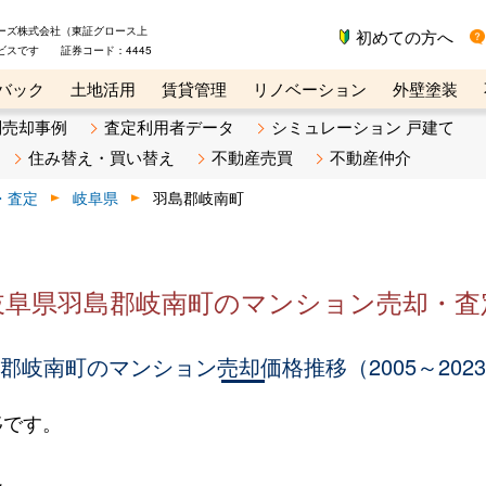
ーズ株式会社（東証グロース上
初めての方へ
ビスです 証券コード：4445
バック
土地活用
賃貸管理
リノベーション
外壁塗装
ライン講座
リビンマガジンBiz
不動産売却ご相談デスク
別売却事例
査定利用者データ
シミュレーション 戸建て
住み替え・買い替え
不動産売買
不動産仲介
・査定
岐阜県
羽島郡岐南町
岐阜県羽島郡岐南町のマンション売却・査
郡岐南町のマンション売却価格推移（2005～202
移です。