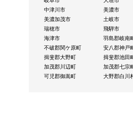
中津川市
美濃市
美濃加茂市
土岐市
瑞穂市
飛騨市
海津市
羽島郡岐南
不破郡関ケ原町
安八郡神戸
揖斐郡大野町
揖斐郡池田
加茂郡川辺町
加茂郡七宗
可児郡御嵩町
大野郡白川