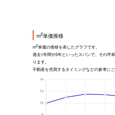
2
m
単価推移
2
m
単価の推移を表したグラフです。
過去1年間や5年といったスパンで、その坪
ります。
不動産を売買するタイミングなどの参考にご