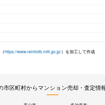
 （
https://www.reinfolib.mlit.go.jp/
）を加工して作成
の市区町村からマンション売却・査定情
高山市
多治見市