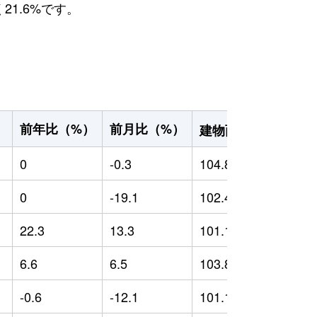
21.6%です。
2
前年比（%）
前月比（%）
）
建物面積（m
）
0
-0.3
104.82
0
0
-19.1
102.49
0
22.3
13.3
101.11
-
6.6
6.5
103.88
-
-0.6
-12.1
101.15
-