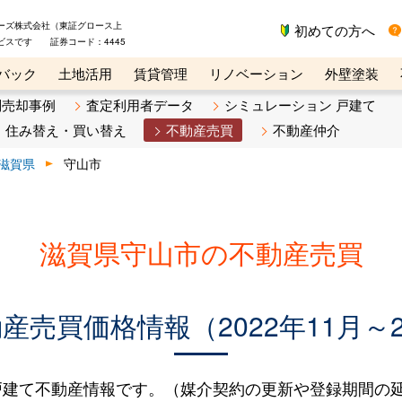
ーズ株式会社（東証グロース上
初めての方へ
ビスです 証券コード：4445
バック
土地活用
賃貸管理
リノベーション
外壁塗装
ライン講座
リビンマガジンBiz
不動産売却ご相談デスク
別売却事例
査定利用者データ
シミュレーション 戸建て
住み替え・買い替え
不動産売買
不動産仲介
滋賀県
守山市
滋賀県守山市の不動産売買
売買価格情報（2022年11月～2
建て不動産情報です。（媒介契約の更新や登録期間の延長