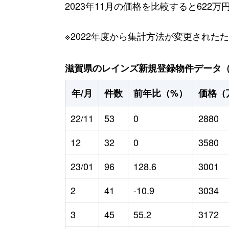
2023年11月の価格を比較すると622
※2022年度から集計方法が変更された
滋賀県のレインズ新規登録物件データ（20
年/月
件数
前年比（%）
価格（
22/11
53
0
2880
12
32
0
3580
23/01
96
128.6
3001
2
41
-10.9
3034
3
45
55.2
3172