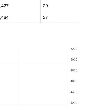
,427
29
2,421
,464
37
2,506