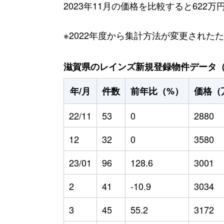
2023年11月の価格を比較すると622
※2022年度から集計方法が変更された
滋賀県のレインズ新規登録物件データ（20
年/月
件数
前年比（%）
価格（
22/11
53
0
2880
12
32
0
3580
23/01
96
128.6
3001
2
41
-10.9
3034
3
45
55.2
3172