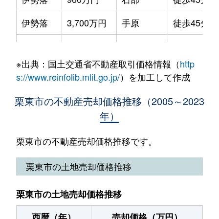
高野
2,000万円
手原
徒歩25分
伊勢落
3,700万円
手原
徒歩45分
高野
1,200万円
手原
徒歩26分
小柿
2,900万円
草津(滋賀)
徒歩24分
高野
900万円
手原
徒歩28分
※出典：国土交通省不動産取引価格情報（
http
小柿
6,600万円
草津(滋賀)
徒歩23分
高野
1,400万円
手原
徒歩28分
s://www.reinfolib.mlit.go.jp/
）を加工して作成
小野
3,800万円
手原
徒歩15分
出庭
620万円
守山(滋賀)
徒歩23分
栗東市の不動産売却価格推移（2005～2023
年）
小野
3,000万円
手原
徒歩28分
手原
2,100万円
手原
徒歩6分
小野
1,100万円
手原
徒歩26分
栗東市の不動産売却価格推移です。
蜂屋
210万円
手原
徒歩14分
上鈎
3,400万円
手原
徒歩16分
栗東市の土地売却価格推移
林
8,900万円
手原
徒歩45分
上鈎
4,300万円
手原
徒歩18分
林
260万円
手原
徒歩45分
栗東市の土地売却価格推移
上鈎
4,700万円
手原
徒歩19分
林
1,600万円
手原
徒歩45分
西暦（年）
売却価格（万円）