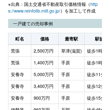
※出典：国土交通省不動産取引価格情報（
http
上鈎
1,800万円
手原
徒歩19分
s://www.reinfolib.mlit.go.jp/
）を加工して作成
苅原
1,800万円
栗東
徒歩14分
一戸建ての売却事例
川辺
1,200万円
手原
徒歩20分
町名
価格
最寄駅
駅徒歩
北中小路
3,700万円
栗東
徒歩14分
荒張
2,500万円
草津(滋賀)
徒歩1時間1
小平井
1,700万円
栗東
徒歩29分
荒張
1,400万円
手原
徒歩1時間1
小平井
1,900万円
栗東
徒歩18分
安養寺
5,000万円
手原
徒歩11分
下鈎
1,700万円
栗東
徒歩19分
安養寺
3,400万円
手原
徒歩12分
下鈎
3,200万円
栗東
徒歩16分
安養寺
900万円
手原
徒歩15分
下鈎
1,000万円
栗東
徒歩16分
伊勢落
960万円
石部
徒歩45分