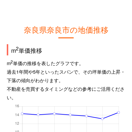
西大寺新町
1,100万円
大和西大寺
西大寺新町
1,100万円
大和西大寺
奈良県奈良市の地価推移
西大寺東町
4,500万円
大和西大寺
2
m
単価推移
西大寺本町
3,100万円
大和西大寺
2
m
単価の推移を表したグラフです。
西大寺本町
3,400万円
大和西大寺
過去1年間や5年といったスパンで、その坪単価の上昇・
左京
1,800万円
平城山
下落の傾向がわかります。
不動産を売買するタイミングなどの参考にご活用くださ
左京
1,800万円
平城山
い。
三条大路
1,400万円
新大宮
三条大宮町
2,500万円
奈良