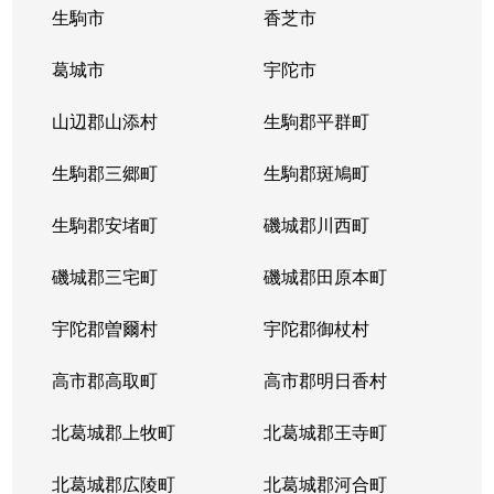
学園大和町
2,100万円
富雄
生駒市
香芝市
学園大和町
1,000万円
富雄
葛城市
宇陀市
学園大和町
1,800万円
富雄
山辺郡山添村
生駒郡平群町
学園中
1,400万円
富雄
生駒郡三郷町
生駒郡斑鳩町
学園中
1,500万円
富雄
生駒郡安堵町
磯城郡川西町
漢国町
3,500万円
近鉄奈良
磯城郡三宅町
磯城郡田原本町
北市町
1,900万円
近鉄奈良
宇陀郡曽爾村
宇陀郡御杖村
北市町
高市郡高取町
3,000万円
高市郡明日香村
近鉄奈良
北葛城郡上牧町
北葛城郡王寺町
北川端町
2,300万円
近鉄奈良
北葛城郡広陵町
北葛城郡河合町
恋の窪
650万円
奈良