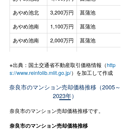
あやめ池北
3,200万円
菖蒲池
あやめ池南
1,100万円
菖蒲池
あやめ池南
2,000万円
菖蒲池
あやめ池南
1,200万円
菖蒲池
※出典：国土交通省不動産取引価格情報（
http
あやめ池南
3,200万円
菖蒲池
s://www.reinfolib.mlit.go.jp/
）を加工して作成
あやめ池南
1,900万円
菖蒲池
奈良市のマンション売却価格推移（2005～
2023年）
あやめ池南
2,500万円
菖蒲池
今御門町
4,100万円
近鉄奈良
奈良市のマンション売却価格推移です。
右京
4,100万円
高の原
奈良市のマンション売却価格推移