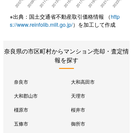
学園朝日元町
450万円
学園前(奈良)
※出典：国土交通省不動産取引価格情報 （
http
学園朝日元町
500万円
学園前(奈良)
s://www.reinfolib.mlit.go.jp/
）を加工して作成
学園北
1,400万円
学園前(奈良)
奈良県の市区町村からマンション売却・査定情
学園北
3,300万円
学園前(奈良)
報を探す
学園新田町
2,200万円
学園前(奈良)
学園大和町
810万円
学園前(奈良)
奈良市
大和高田市
学園大和町
550万円
学園前(奈良)
大和郡山市
天理市
学園大和町
2,000万円
学園前(奈良)
橿原市
桜井市
学園大和町
540万円
学園前(奈良)
五條市
御所市