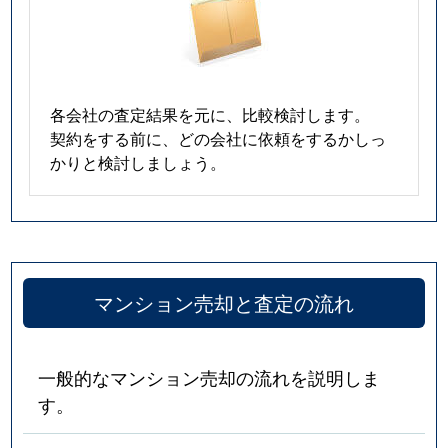
富雄元町
590万円
富雄
富雄元町
2,200万円
富雄
中登美ヶ丘
2,600万円
学研奈良登美ケ丘
各会社の査定結果を元に、比較検討します。
契約をする前に、どの会社に依頼をするかしっ
中登美ヶ丘
4,100万円
学研奈良登美ケ丘
かりと検討しましょう。
中登美ヶ丘
3,500万円
学研奈良登美ケ丘
中登美ヶ丘
4,200万円
学研奈良登美ケ丘
中登美ヶ丘
2,200万円
学研奈良登美ケ丘
マンション売却と査定の流れ
中登美ヶ丘
3,600万円
学研奈良登美ケ丘
一般的なマンション売却の流れを説明しま
中登美ヶ丘
3,800万円
学研奈良登美ケ丘
す。
中登美ヶ丘
2,400万円
学研奈良登美ケ丘