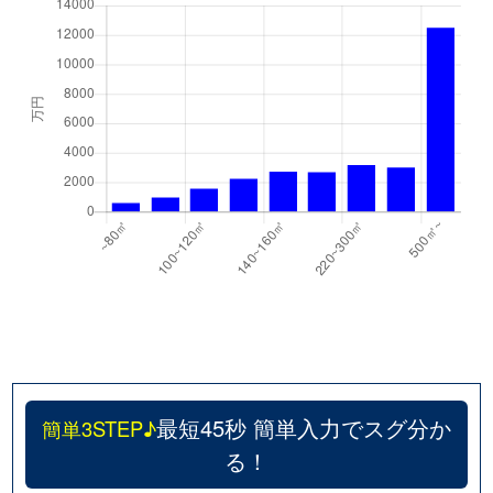
芝辻町
1,100万円
新大宮
芝辻町
1,500万円
新大宮
神功
1,200万円
高の原
神功
1,600万円
高の原
神功
2,400万円
高の原
朱雀
2,500万円
高の原
杉ヶ町
1,200万円
奈良
杉ヶ町
1,700万円
奈良
最短45秒 簡単入力でスグ分か
簡単3STEP♪
角振新屋町
4,800万円
近鉄奈良
る！
角振新屋町
4,500万円
近鉄奈良