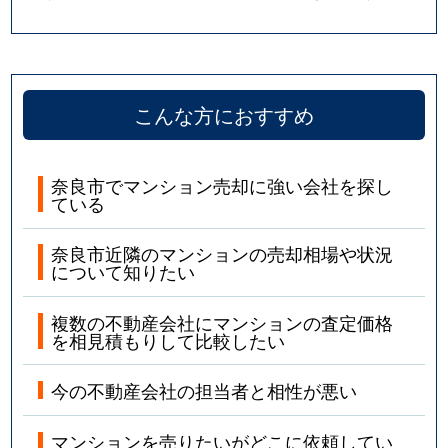
白毫寺町
600万円
近鉄奈良
百楽園
1,200万円
学園前(奈良)
藤ノ木台
600万円
学園前(奈良)
こんな方におすすめ
藤ノ木台
900万円
学園前(奈良)
奈良市でマンション売却に強い会社を探し
宝来
1,300万円
尼ケ辻
ている
法蓮町
160万円
新大宮
奈良市近隣のマンションの売却相場や状況
について知りたい
法華寺町
2,300万円
新大宮
複数の不動産会社にマンションの査定価格
を相見積もりして比較したい
山陵町
3,000万円
大和西大寺
今の不動産会社の担当者と相性が悪い
三碓
1,900万円
富雄
マンションを売りたいがどこに依頼してい
三碓
3,000万円
富雄