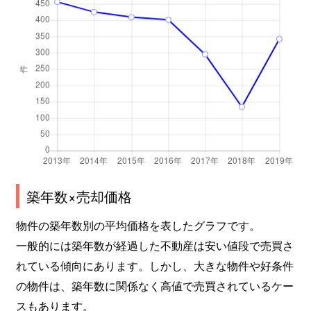
三条本町
1,800万円
奈良
三条本町
1,000万円
奈良
三条本町
1,600万円
奈良
三条本町
3,600万円
奈良
四条大路
800万円
新大宮
築年数×売却価格
四条大路
930万円
新大宮
物件の築年数別の平均価格を表したグラフです。
四条大路
1,600万円
新大宮
一般的には築年数が経過した不動産は安い値段で売買さ
四条大路
1,300万円
新大宮
れている傾向にあります。しかし、大きな物件や好条件
の物件は、築年数に関係なく高値で売買されているケー
四条大路
930万円
新大宮
スもあります。