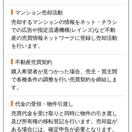
西木辻町
130万円
京終
マンション売却活動
売却するマンションの情報をネット・チラシ
西木辻町
1,700万円
近鉄奈良
での広告や指定流通機構(レインズ)など不動
西木辻町
1,700万円
近鉄奈良
産の売買情報ネットワークに登録し売却活動
を行います。
西木辻町
1,300万円
奈良
不動産売買契約
西木辻町
700万円
奈良
購入希望者が見つかった場合、売主・買主間
西木辻町
830万円
奈良
で各種条件の調整を行い売買契約を締結しま
す。
西笹鉾町
1,900万円
近鉄奈良
代金の受領・物件引渡し
二名
970万円
富雄
売買代金を受け取りと同時に物件の引き渡し
及び所有権の移転登記を行います。売却益が
東城戸町
5,200万円
近鉄奈良
ある場合には、確定申告が必要となります。