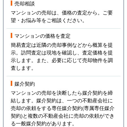
売却相談
中登美ヶ丘
4,300万円
学研奈良登美ケ丘
マンションの売却は、価格の査定から。ご要
望・お悩み等をご相談ください。
中登美ヶ丘
100万円
学研奈良登美ケ丘
マンションの価格を査定
中登美ヶ丘
4,200万円
学研奈良登美ケ丘
簡易査定は近隣の売却事例などから概算を提
示。訪問査定は現地を確認し、査定価格を提
中登美ヶ丘
1,500万円
学研奈良登美ケ丘
示します。また、必要に応じて売却物件を調
中登美ヶ丘
400万円
学研奈良登美ケ丘
査します。
中登美ヶ丘
3,700万円
学研奈良登美ケ丘
媒介契約
マンションの売却を決断したら媒介契約を締
中登美ヶ丘
2,100万円
学研奈良登美ケ丘
結します。媒介契約は、一つの不動産会社に
中登美ヶ丘
4,100万円
学研奈良登美ケ丘
売却の依頼をする専任媒介契約(専属専任媒介
契約)と複数の不動産会社に売却の依頼ができ
中登美ヶ丘
2,300万円
学研奈良登美ケ丘
る一般媒介契約があります。