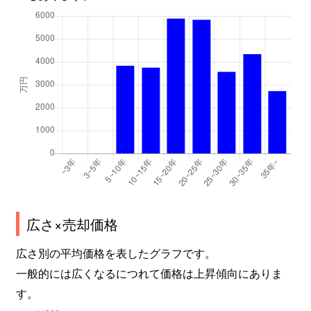
四条大路
2,100万円
新大宮
四条大路
1,100万円
新大宮
四条大路
920万円
新大宮
四条大路
1,200万円
新大宮
芝辻町
1,000万円
近鉄奈良
芝辻町
600万円
近鉄奈良
芝辻町
1,600万円
新大宮
広さ×売却価格
芝辻町
1,100万円
新大宮
広さ別の平均価格を表したグラフです。
一般的には広くなるにつれて価格は上昇傾向にありま
芝辻町
1,100万円
新大宮
す。