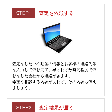
鶴舞西町
890万円
学園前(奈良)
STEP1
査定を依頼する
鶴舞西町
810万円
学園前(奈良)
鶴舞西町
2,300万円
学園前(奈良)
鶴舞西町
1,100万円
学園前(奈良)
鶴舞西町
2,400万円
学園前(奈良)
査定をしたい不動産の情報とお客様の連絡先等
を入力して依頼完了。早ければ数時間程度で依
鶴舞西町
1,900万円
学園前(奈良)
頼をした会社から連絡がきます。
希望や相談する内容があれば、その内容も伝え
鶴舞西町
1,200万円
学園前(奈良)
ましょう。
帝塚山
760万円
富雄
帝塚山
850万円
東生駒
STEP2
査定結果が届く