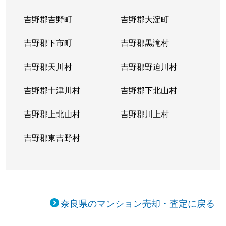
吉野郡吉野町
吉野郡大淀町
恋の窪
300万円
奈良
吉野郡下市町
吉野郡黒滝村
小西町
7,200万円
近鉄奈良
吉野郡天川村
吉野郡野迫川村
西大寺北町
1,600万円
大和西大寺
吉野郡十津川村
吉野郡下北山村
西大寺国見町
4,700万円
大和西大寺
吉野郡上北山村
吉野郡川上村
西大寺国見町
4,100万円
大和西大寺
吉野郡東吉野村
西大寺国見町
2,300万円
大和西大寺
西大寺栄町
4,600万円
大和西大寺
西大寺新町
1,900万円
大和西大寺
奈良県のマンション売却・査定に戻る
西大寺新町
2,400万円
大和西大寺