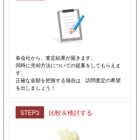
富雄北
1,200万円
富雄
富雄北
1,600万円
富雄
富雄北
1,600万円
富雄
富雄北
1,200万円
富雄
各会社から、査定結果が届きます。
同時に売却方法についての提案をしてもらえま
富雄北
1,700万円
富雄
す。
正確な金額を把握する場合は、訪問査定の希望
富雄北
1,100万円
富雄
を出しましょう！
富雄元町
2,500万円
富雄
STEP3
比較＆検討する
富雄元町
2,400万円
富雄
富雄元町
1,900万円
富雄