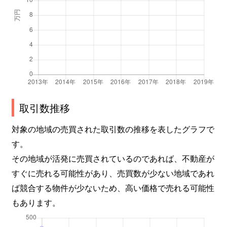
三条大宮町
3,000万円
奈良
三条大宮町
1,300万円
奈良
三条川西町
600万円
新大宮
三条栄町
680万円
新大宮
三条町
2,600万円
奈良
取引数推移
三条町
1,500万円
奈良
対象の地域の売買された取引数の推移を表したグラフで
す。
三条本町
1,600万円
奈良
その地域が活発に売買されているのであれば、不動産が
すぐに売れる可能性があり、売買数が少ない地域であれ
三条本町
1,000万円
奈良
ば競合する物件が少ないため、高い価格で売れる可能性
三条本町
1,400万円
奈良
もあります。
三条本町
1,900万円
奈良