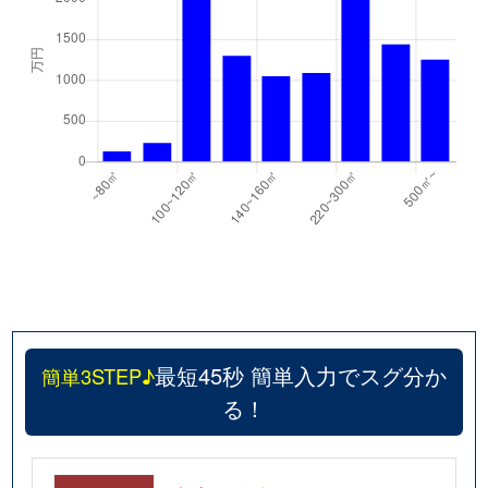
最短45秒 簡単入力でスグ分か
簡単3STEP♪
る！