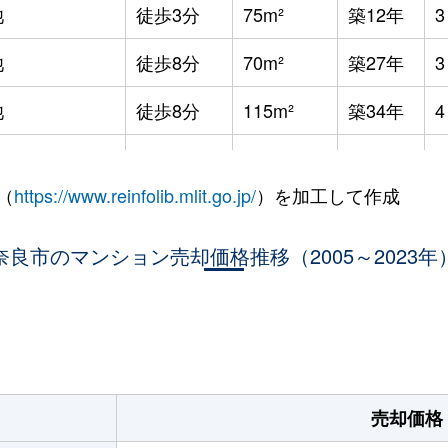
池
徒歩3分
75m²
築12年
池
徒歩8分
70m²
築27年
池
徒歩8分
115m²
築34年
池
徒歩3分
65m²
築42年
（
https://www.reinfolib.mlit.go.jp/
）を加工して作成
池
徒歩5分
90m²
築19年
池
奈良市のマンション売却価格推移（2005～2023年
徒歩6分
70m²
築20年
池
徒歩6分
90m²
築34年
。
奈良
徒歩6分
85m²
-
-
原
徒歩6分
75m²
築10年
売却価格
宮
徒歩45分
65m²
築17年