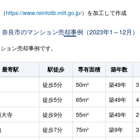
 （
https://www.reinfolib.mlit.go.jp/
）を加工して作成
奈良市のマンション売却事例（2023年1～12月）
マンション売却事例です。
最寄駅
駅徒歩
専有面積
築年数
徒歩5分
50m²
築49年
徒歩5分
65m²
築49年
西大寺
徒歩9分
55m²
築49年
池
徒歩7分
75m²
築9年