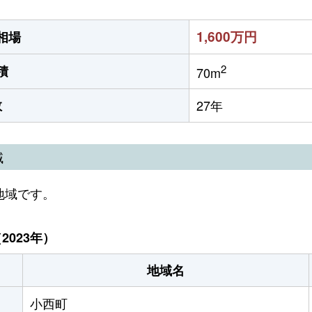
1,600万円
相場
2
積
70m
数
27年
域
地域です。
023年）
地域名
小西町