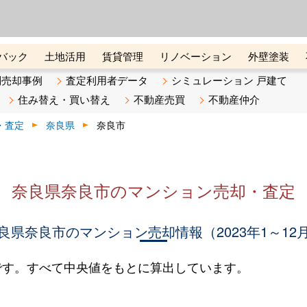
ーズ株式会社（東証グロース上
初めての方へ
ビスです 証券コード：4445
バック
土地活用
賃貸管理
リノベーション
外壁塗装
ライン講座
リビンマガジンBiz
不動産売却ご相談デスク
別売却事例
査定利用者データ
シミュレーション 戸建て
住み替え・買い替え
不動産売買
不動産仲介
・査定
奈良県
奈良市
奈良県奈良市のマンション売却・査定
良県奈良市のマンション売却情報（2023年1～12
です。すべて中央値をもとに算出しています。