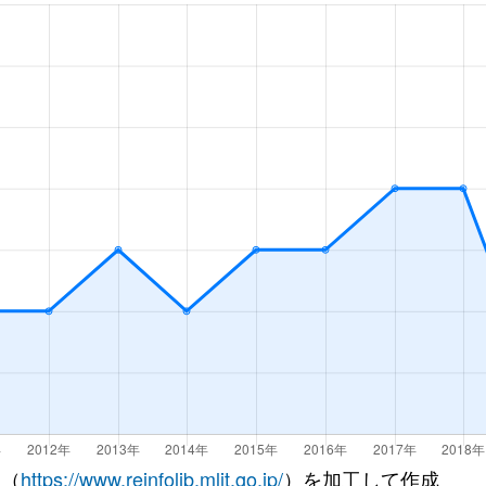
徒歩6分
85m²
築16年
徒歩6分
80m²
築16年
徒歩6分
85m²
築16年
徒歩5分
85m²
築42年
徒歩8分
90m²
築19年
徒歩8分
60m²
築45年
徒歩9分
65m²
築28年
徒歩8分
60m²
築45年
(奈良)
徒歩9分
70m²
築20年
 （
https://www.reinfolib.mlit.go.jp/
）を加工して作成
(奈良)
徒歩19分
80m²
築43年