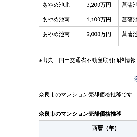
あやめ池北
3,200万円
菖蒲
あやめ池南
1,100万円
菖蒲
あやめ池南
2,000万円
菖蒲
あやめ池南
1,200万円
菖蒲
※出典：国土交通省不動産取引価格情報
あやめ池南
3,200万円
菖蒲
あやめ池南
1,900万円
菖蒲
あやめ池南
2,500万円
菖蒲
奈良市のマンション売却価格推移です
今御門町
4,100万円
近鉄
奈良市のマンション売却価格推移
右京
4,100万円
高の
西暦（年）
大宮町
2,700万円
新大