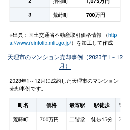
2
指柳町
1,075万円
3
荒蒔町
700万円
※出典：国土交通省不動産取引価格情報 （
http
s://www.reinfolib.mlit.go.jp/
）を加工して作成
天理市のマンション売却事例（2023年1～12
月）
2023年1～12月に成約した天理市のマンション
売却事例です。
町名
価格
最寄駅
駅徒歩
専有
荒蒔町
700万円
二階堂
徒歩15分
70m