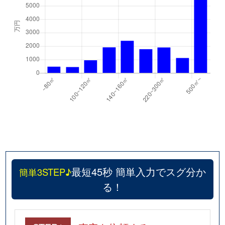
最短45秒 簡単入力でスグ分か
簡単3STEP♪
る！