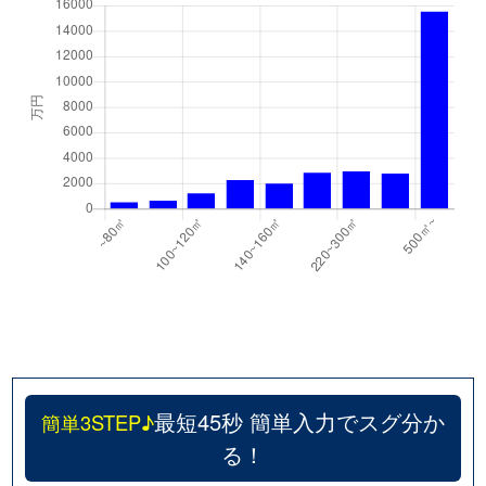
最短45秒 簡単入力でスグ分か
簡単3STEP♪
る！