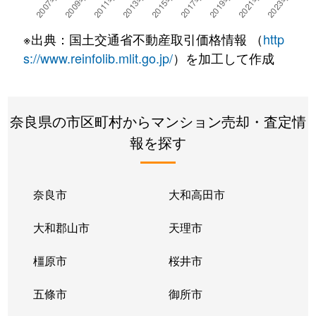
山崎新町
1,600万円
生駒
徒歩6分
※出典：国土交通省不動産取引価格情報 （
http
山崎新町
2,900万円
生駒
徒歩3分
s://www.reinfolib.mlit.go.jp/
）を加工して作成
山崎新町
3,000万円
生駒
徒歩3分
奈良県の市区町村からマンション売却・査定情
山崎新町
3,000万円
生駒
徒歩3分
報を探す
山崎新町
1,100万円
生駒
徒歩3分
山崎町
2,000万円
東生駒
徒歩8分
奈良市
大和高田市
山崎町
1,500万円
東生駒
徒歩3分
大和郡山市
天理市
山崎町
2,000万円
東生駒
徒歩8分
橿原市
桜井市
五條市
御所市