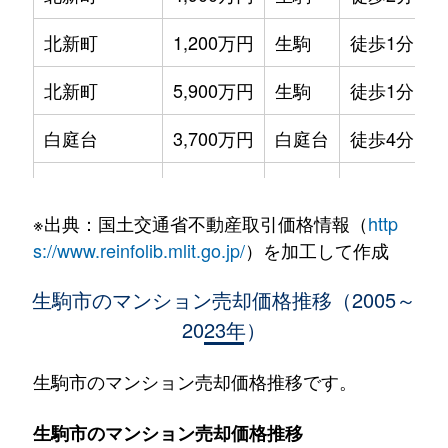
北新町
1,200万円
生駒
徒歩1分
北新町
5,900万円
生駒
徒歩1分
白庭台
3,700万円
白庭台
徒歩4分
白庭台
3,300万円
白庭台
徒歩7分
※出典：国土交通省不動産取引価格情報（
http
白庭台
3,300万円
白庭台
徒歩2分
s://www.reinfolib.mlit.go.jp/
）を加工して作成
白庭台
2,000万円
白庭台
徒歩4分
生駒市のマンション売却価格推移（2005～
2023年）
白庭台
2,600万円
白庭台
徒歩3分
白庭台
3,500万円
白庭台
徒歩3分
生駒市のマンション売却価格推移です。
白庭台
3,500万円
白庭台
徒歩6分
生駒市のマンション売却価格推移