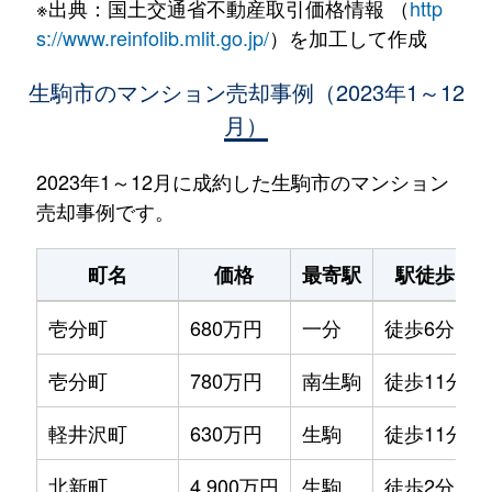
※出典：国土交通省不動産取引価格情報 （
http
s://www.reinfolib.mlit.go.jp/
）を加工して作成
生駒市のマンション売却事例（2023年1～12
月）
2023年1～12月に成約した生駒市のマンション
売却事例です。
町名
価格
最寄駅
駅徒歩
壱分町
680万円
一分
徒歩6分
壱分町
780万円
南生駒
徒歩11分
軽井沢町
630万円
生駒
徒歩11分
北新町
4,900万円
生駒
徒歩2分