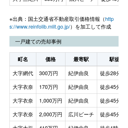
※出典：国土交通省不動産取引価格情報（
http
s://www.reinfolib.mlit.go.jp/
）を加工して作成
一戸建ての売却事例
町名
価格
最寄駅
駅徒歩
大字網代
300万円
紀伊由良
徒歩28分
大字衣奈
170万円
紀伊由良
徒歩45分
大字衣奈
1,000万円
紀伊由良
徒歩45分
大字衣奈
2,000万円
広川ビーチ
徒歩45分
大字大引
410万円
紀伊由良
徒歩1時間1