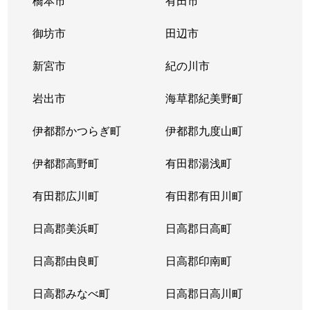
橋本市
有田市
御坊市
田辺市
新宮市
紀の川市
岩出市
海草郡紀美野町
伊都郡かつらぎ町
伊都郡九度山町
伊都郡高野町
有田郡湯浅町
有田郡広川町
有田郡有田川町
日高郡美浜町
日高郡日高町
日高郡由良町
日高郡印南町
日高郡みなべ町
日高郡日高川町