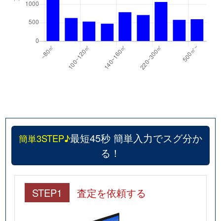
最短45秒 簡単入力でスグ分か
簡単3STEP♪
る！
STEP1
査定を依頼する