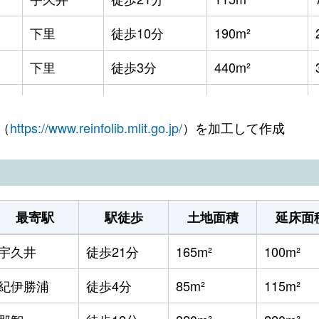
下里
徒歩10分
190m²
下里
徒歩3分
440m²
太地
徒歩45分
125m²
（
https://www.reinfolib.mlit.go.jp/
）を加工して作成
湯川
徒歩6分
330m²
湯川
徒歩5分
165m²
湯川
徒歩18分
450m²
最寄駅
駅徒歩
土地面積
延床面
湯川
徒歩26分
200m²
宇久井
徒歩21分
165m²
100m²
紀伊勝浦
徒歩4分
85m²
115m²