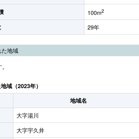
2
積
100m
数
29年
れた地域
す。
域（2023年）
地域名
大字湯川
大字宇久井