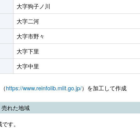
大字狗子ノ川
大字二河
大字市野々
大字下里
大字中里
 （
https://www.reinfolib.mlit.go.jp/
）を加工して作成
く売れた地域
域です。