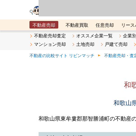
リビン・テクノロジ
場）が運営するサー
不動産売却
不動産買取
任意売却
リース
メタ住宅展示場
ベスト不動産カンパニー
オン
不動産売却査定
オススメ企業一覧
企業
マンション売却
土地売却
戸建て売却
不動産の比較サイト リビンマッチ
不動産売却・査
和
和歌山県
和歌山県東牟婁郡那智勝浦町の不動産