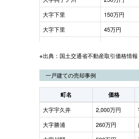
大字下里
150万円
大字下里
45万円
大字中里
40万円
※出典：国土交通省不動産取引価格情報
大字二河
250万円
大字二河
130万円
一戸建ての売却事例
大字湯川
1,200万円
町名
価格
大字湯川
100万円
大字宇久井
2,000万円
大字勝浦
260万円