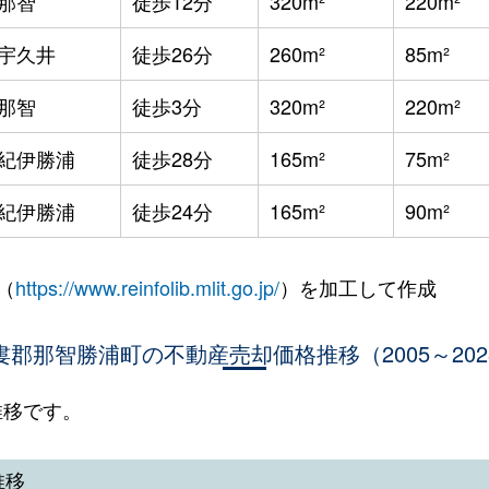
那智
徒歩12分
320m²
220m²
宇久井
徒歩26分
260m²
85m²
那智
徒歩3分
320m²
220m²
紀伊勝浦
徒歩28分
165m²
75m²
紀伊勝浦
徒歩24分
165m²
90m²
（
https://www.reinfolib.mlit.go.jp/
）を加工して作成
婁郡那智勝浦町の不動産売却価格推移（2005～202
推移です。
推移