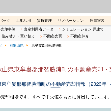
ーズ株式会社（東証グロース上
初めての方へ
ビスです 証券コード：4445
バック
土地活用
賃貸管理
リノベーション
外壁塗装
ライン講座
リビンマガジンBiz
不動産売却ご相談デスク
別売却事例
査定利用者データ
シミュレーション 戸建て
住み替え・買い替え
不動産売買
不動産仲介
定
和歌山県
東牟婁郡那智勝浦町
歌山県東牟婁郡那智勝浦町の不動産売却・
東牟婁郡那智勝浦町の不動産売却情報（2023年1
の売却相場です。すべて中央値をもとに算出しています