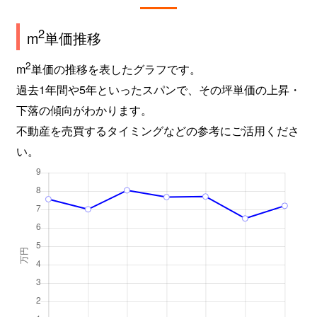
湖山町南
1,500万円
湖山
徒歩8
2
m
単価推移
湖山町南
6,000万円
鳥取大学前
徒歩1
2
m
単価の推移を表したグラフです。
過去1年間や5年といったスパンで、その坪単価の上昇・
湖山町南
2,700万円
鳥取大学前
徒歩1
下落の傾向がわかります。
幸町
1,200万円
鳥取
徒歩6
不動産を売買するタイミングなどの参考にご活用くださ
い。
栄町
2,200万円
鳥取
徒歩1
桜谷
4,500万円
鳥取
徒歩4
鹿野町今市
710万円
浜村
徒歩1
鹿野町今市
280万円
浜村
徒歩1
鹿野町今市
23万円
浜村
徒歩1