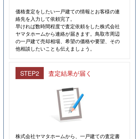
安長
2,900万円
鳥取
徒歩4
価格査定をしたい一戸建ての情報とお客様の連
絡先を入力して依頼完了。
安長
2,800万円
鳥取
徒歩4
早ければ数時間程度で査定依頼をした株式会社
ヤマタホームから連絡が届きます。鳥取市周辺
安長
3,500万円
鳥取
徒歩4
の一戸建て売却相場、希望の価格や要望、その
他相談したいことも伝えましょう。
安長
3,300万円
鳥取
徒歩4
弥生町
1,600万円
鳥取
徒歩6
STEP2
査定結果が届く
弥生町
1,800万円
鳥取
徒歩9
湯所町
4,100万円
鳥取
徒歩4
湯所町
3,000万円
鳥取
徒歩2
吉方温泉
5,400万円
鳥取
徒歩1
株式会社ヤマタホームから、一戸建ての査定書