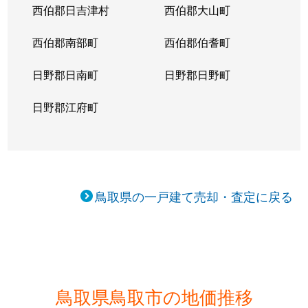
湖山町北
1,200万円
鳥取大学前
徒歩6
西伯郡日吉津村
西伯郡大山町
湖山町北
2,800万円
鳥取大学前
徒歩8
西伯郡南部町
西伯郡伯耆町
湖山町西
4,900万円
鳥取大学前
徒歩1
日野郡日南町
日野郡日野町
湖山町東
5,200万円
湖山
徒歩9
日野郡江府町
湖山町東
2,200万円
湖山
徒歩1
湖山町東
240万円
湖山
徒歩5
鳥取県の一戸建て売却・査定に戻る
湖山町南
500万円
湖山
徒歩1
湖山町南
2,100万円
湖山
徒歩1
湖山町南
2,400万円
湖山
徒歩7
鳥取県鳥取市の地価推移
湖山町南
750万円
湖山
徒歩1