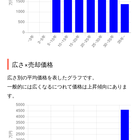
西品治
3,000万円
鳥取
徒歩1
浜坂
650万円
鳥取
徒歩1
浜坂
3,500万円
鳥取
徒歩4
浜坂
2,800万円
鳥取
徒歩1
広さ×売却価格
浜坂
6,000万円
鳥取
徒歩1
広さ別の平均価格を表したグラフです。
浜坂
2,500万円
鳥取
徒歩1
一般的には広くなるにつれて価格は上昇傾向にありま
す。
浜坂
1,500万円
鳥取
徒歩1
浜坂東
1,300万円
鳥取
徒歩4
東今在家
3,200万円
鳥取
徒歩4