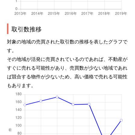
鹿野町寺内
230万円
浜村
徒歩4
鹿野町水谷
40万円
浜村
徒歩1
取引数推移
生山
270万円
津ノ井
徒歩1
対象の地域の売買された取引数の推移を表したグラフで
正蓮寺
1,300万円
鳥取
徒歩4
す。
その地域が活発に売買されているのであれば、不動産が
大覚寺
1,800万円
鳥取
徒歩2
すぐに売れる可能性があり、売買数が少ない地域であれ
ば競合する物件が少ないため、高い価格で売れる可能性
大覚寺
350万円
鳥取
徒歩4
もあります。
大覚寺
2,000万円
鳥取
徒歩2
滝山
700万円
鳥取
徒歩4
田島
3,200万円
鳥取
徒歩4