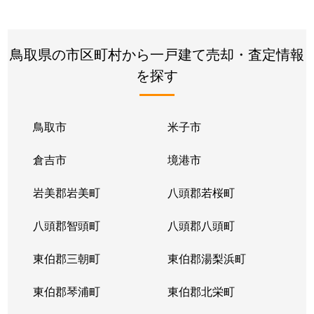
国府町新通り
1,700万円
鳥取
徒歩4
寿町
250万円
鳥取
徒歩1
鳥取県の市区町村から一戸建て売却・査定情報
を探す
寿町
100万円
鳥取
徒歩1
湖山町北
1,200万円
鳥取
徒歩1
鳥取市
米子市
湖山町北
3,900万円
鳥取大学前
徒歩1
倉吉市
境港市
湖山町北
2,200万円
鳥取大学前
徒歩1
岩美郡岩美町
八頭郡若桜町
湖山町北
2,700万円
鳥取大学前
徒歩6
八頭郡智頭町
八頭郡八頭町
湖山町北
550万円
鳥取大学前
徒歩1
東伯郡三朝町
東伯郡湯梨浜町
湖山町北
800万円
鳥取大学前
徒歩8
東伯郡琴浦町
東伯郡北栄町