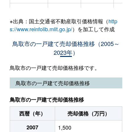
岩倉
3,000万円
鳥取
徒歩4
※出典：国土交通省不動産取引価格情報（
http
上町
130万円
鳥取
徒歩2
s://www.reinfolib.mlit.go.jp/
）を加工して作成
永楽温泉町
800万円
鳥取
徒歩4
鳥取市の一戸建て売却価格推移（2005～
2023年）
永楽温泉町
100万円
鳥取
徒歩4
江崎町
7,500万円
鳥取
徒歩2
鳥取市の一戸建て売却価格推移です。
江津
700万円
鳥取
徒歩4
鳥取市の一戸建て売却価格推移
円護寺
1,800万円
鳥取
徒歩4
鳥取市の一戸建て売却価格推移
大杙
1,200万円
鳥取
徒歩4
西暦（年）
売却価格（万円）
面影
2,100万円
鳥取
徒歩4
2007
1,500