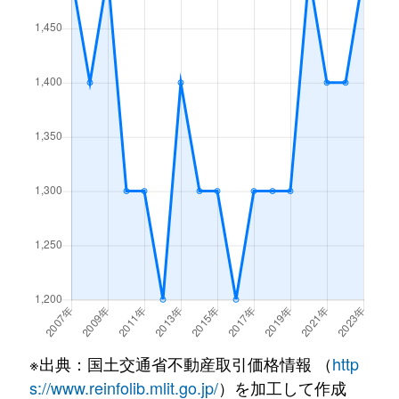
気高町上光
390万円
宝木
徒歩4
気高町上原
830万円
浜村
徒歩1
気高町下坂本
2,100万円
宝木
徒歩1
気高町新町
370万円
浜村
徒歩6
気高町新町
3,600万円
浜村
徒歩6
気高町浜村
210万円
浜村
徒歩4
気高町浜村
900万円
浜村
徒歩9
気高町浜村
1,600万円
浜村
徒歩9
※出典：国土交通省不動産取引価格情報 （
http
興南町
1,500万円
鳥取
徒歩1
s://www.reinfolib.mlit.go.jp/
）を加工して作成