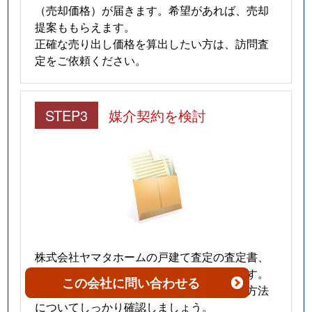
（売却価格）が届きます。希望があれば、売却
吉方温泉
220万円
鳥取
徒歩9
提案ももらえます。
正確な売り出し価格を算出したい方は、訪問査
吉方温泉
1,600万円
鳥取
徒歩1
定をご依頼ください。
吉方町
1,300万円
鳥取
徒歩1
吉方町
1,600万円
鳥取
徒歩1
STEP3
媒介契約を検討
吉成
200万円
鳥取
徒歩2
吉成
300万円
鳥取
徒歩1
吉成
3,000万円
鳥取
徒歩1
吉成
2,900万円
鳥取
徒歩2
株式会社ヤマタホームの戸建て査定の査定書、
売却提案書をもとに、売却方法を検討します。
吉成
410万円
鳥取
徒歩2
この会社
に問い合わせる
媒介契約をする前に、売り出し価格や売却方法
についてしっかり確認しましょう。