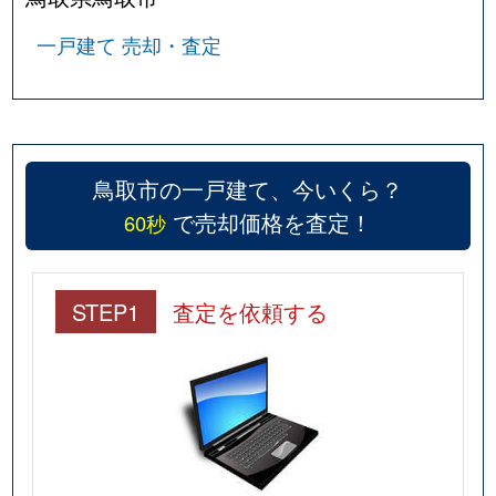
緑ケ丘
1,200万円
鳥取
徒歩4
一戸建て 売却・査定
南安長
1,200万円
鳥取
徒歩2
南安長
3,800万円
鳥取
徒歩4
美萩野
1,100万円
末恒
徒歩4
鳥取市の一戸建て、今いくら？
美萩野
700万円
末恒
徒歩1
で売却価格を査定！
60秒
美萩野
270万円
末恒
徒歩6
STEP1
査定を依頼する
宮長
14,000万円
鳥取
徒歩4
宮長
1,400万円
鳥取
徒歩4
宮長
1,300万円
鳥取
徒歩2
安長
3,000万円
湖山
徒歩2