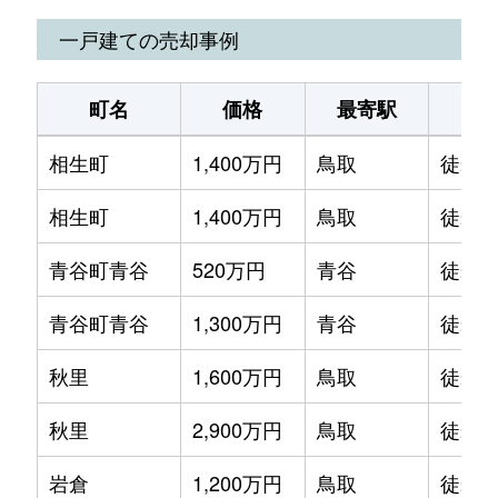
一戸建ての売却事例
町名
価格
最寄駅
駅
相生町
1,400万円
鳥取
徒歩2
相生町
1,400万円
鳥取
徒歩2
青谷町青谷
520万円
青谷
徒歩6
青谷町青谷
1,300万円
青谷
徒歩3
秋里
1,600万円
鳥取
徒歩4
秋里
2,900万円
鳥取
徒歩4
岩倉
1,200万円
鳥取
徒歩4