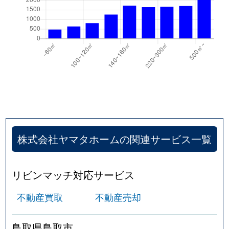
伏野
1,500万円
末恒
徒歩4
古海
5,100万円
鳥取
徒歩2
古海
420万円
鳥取
徒歩2
古海
2,100万円
鳥取
徒歩2
古海
1,200万円
鳥取
徒歩2
卯垣
430万円
鳥取
徒歩4
株式会社ヤマタホームの関連サービス一覧
卯垣
1,200万円
鳥取
徒歩4
リビンマッチ対応サービス
松並町
3,000万円
鳥取
徒歩4
不動産買取
不動産売却
緑ケ丘
580万円
鳥取
徒歩2
鳥取県鳥取市