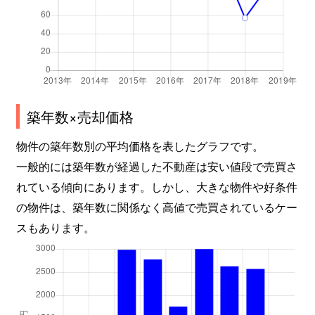
立川町
170万円
鳥取
徒歩2
立川町
2,600万円
鳥取
徒歩4
立川町
1,400万円
鳥取
徒歩4
立川町
3,500万円
鳥取
徒歩2
築年数×売却価格
立川町
2,900万円
鳥取
徒歩4
物件の築年数別の平均価格を表したグラフです。
一般的には築年数が経過した不動産は安い値段で売買さ
寺町
3,200万円
鳥取
徒歩1
れている傾向にあります。しかし、大きな物件や好条件
徳尾
2,700万円
鳥取
徒歩4
の物件は、築年数に関係なく高値で売買されているケー
スもあります。
徳尾
2,200万円
鳥取
徒歩4
富安
20,000万円
鳥取
徒歩1
西品治
3,600万円
鳥取
徒歩2