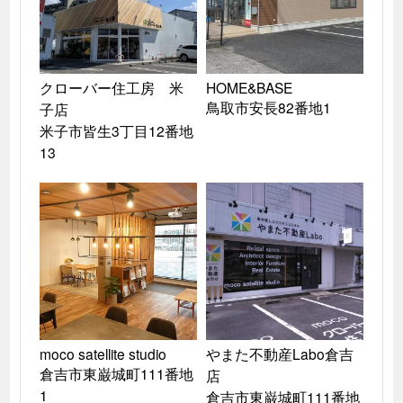
クローバー住工房　米
HOME&BASE

鳥取市安長82番地1
子店

米子市皆生3丁目12番地
13
moco satellite studio

やまた不動産Labo倉吉
倉吉市東巌城町111番地
店

1
倉吉市東巌城町111番地