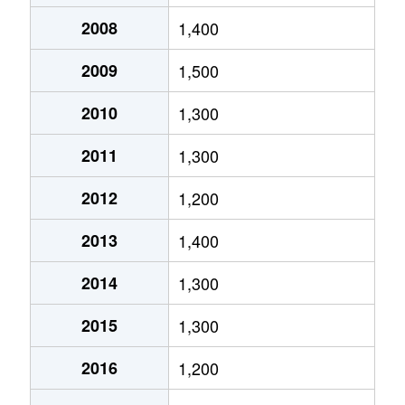
面影
1,200万円
鳥取
徒歩4
2008
1,400
御弓町
2,500万円
鳥取
徒歩1
2009
1,500
桂見
100万円
鳥取大学前
徒歩2
2010
1,300
叶
1,100万円
鳥取
徒歩2
2011
1,300
賀露町南
350万円
湖山
徒歩1
2012
1,200
賀露町南
300万円
湖山
徒歩2
2013
1,400
賀露町南
2,300万円
鳥取大学前
徒歩4
2014
1,300
河原町鮎ヶ丘
2,400万円
河原
徒歩4
2015
1,300
河原町佐貫
250万円
国英
徒歩4
2016
1,200