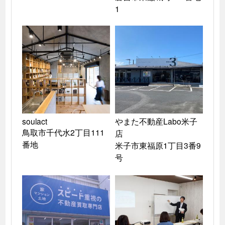
1
soulact

やまた不動産Labo米子
鳥取市千代水2丁目111
店

番地
米子市東福原1丁目3番9
号