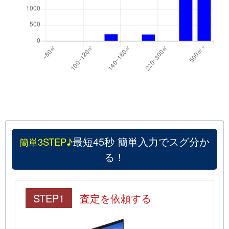
最短45秒 簡単入力でスグ分か
簡単3STEP♪
る！
STEP1
査定を依頼する