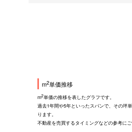
2
m
単価推移
2
m
単価の推移を表したグラフです。
過去1年間や5年といったスパンで、その坪
ります。
不動産を売買するタイミングなどの参考にご