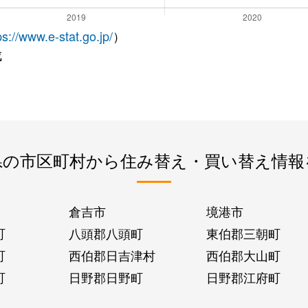
ps://www.e-stat.go.jp/
）
成
県の市区町村から住み替え・買い替え情報
倉吉市
境港市
町
八頭郡八頭町
東伯郡三朝町
町
西伯郡日吉津村
西伯郡大山町
町
日野郡日野町
日野郡江府町