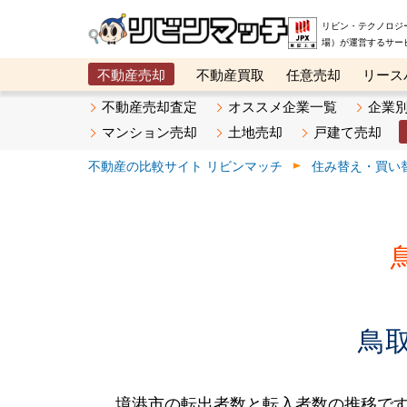
リビン・テクノロジ
場）が運営するサー
不動産売却
不動産買取
任意売却
リース
メタ住宅展示場
ベスト不動産カンパニー
オン
不動産売却査定
オススメ企業一覧
企業
マンション売却
土地売却
戸建て売却
不動産の比較サイト リビンマッチ
住み替え・買い
鳥
境港市の転出者数と転入者数の推移です。2