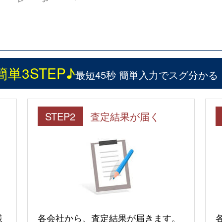
簡単3STEP♪
最短45秒 簡単入力でスグ分かる
STEP2
査定結果が届く
様
各会社から、査定結果が届きます。