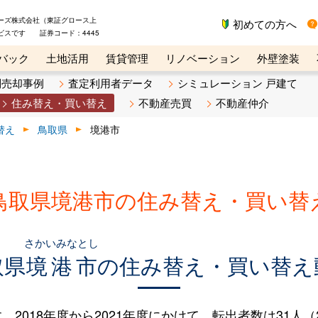
ーズ株式会社（東証グロース上
初めての方へ
ビスです 証券コード：4445
バック
土地活用
賃貸管理
リノベーション
外壁塗装
ライン講座
リビンマガジンBiz
不動産売却ご相談デスク
別売却事例
査定利用者データ
シミュレーション 戸建て
住み替え・買い替え
不動産売買
不動産仲介
替え
鳥取県
境港市
鳥取県境港市の住み替え・買い替
さかいみなとし
取県
境港市
の住み替え・買い替え
018年度から2021年度にかけて、転出者数は31人（2.6