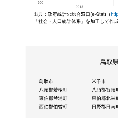
出典：政府統計の総合窓口(e-Stat)（
htt
「社会・人口統計体系」を加工して作
鳥取
鳥取市
米子市
八頭郡若桜町
八頭郡智頭
東伯郡琴浦町
東伯郡北栄
西伯郡伯耆町
日野郡日南