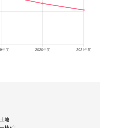
土地
一棟ビル