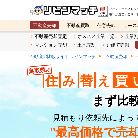
リビン・テクノロジ
場）が運営するサー
不動産売却
不動産買取
任意売却
リース
メタ住宅展示場
ベスト不動産カンパニー
オン
不動産売却査定
オススメ企業一覧
企業
マンション売却
土地売却
戸建て売却
不動産の比較サイト リビンマッチ
不動産売却
鳥取県
の
住
み
替
え
買
まず比
見積もり依頼先によっ
"最高価格で売却