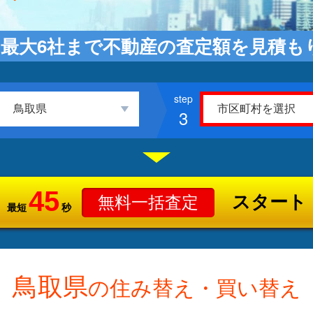
最大6社まで不動産の査定額を見積も
3
45
スタート
無料一括査定
最短
秒
鳥取県
の住み替え・買い替え