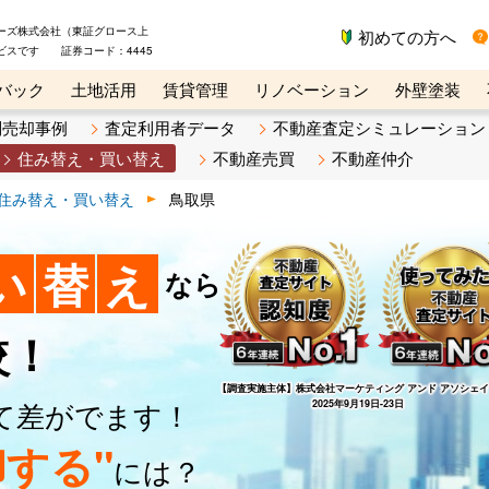
ーズ株式会社（東証グロース上
初めての方へ
ビスです 証券コード：4445
バック
土地活用
賃貸管理
リノベーション
外壁塗装
ライン講座
リビンマガジンBiz
不動産売却ご相談デスク
別売却事例
査定利用者データ
不動産査定シミュレーション
住み替え・買い替え
不動産売買
不動産仲介
住み替え・買い替え
鳥取県
い
替
え
なら
較！
【調査実施主体】
株式会社マーケティング アンド アソシェ
て差がでます！
2025年9月19日-23日
する"
には？