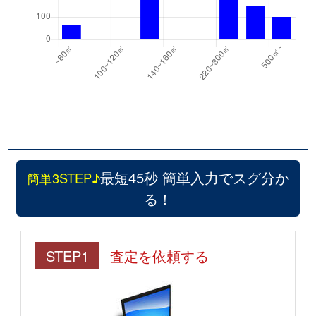
最短45秒 簡単入力でスグ分か
簡単3STEP♪
る！
STEP1
査定を依頼する