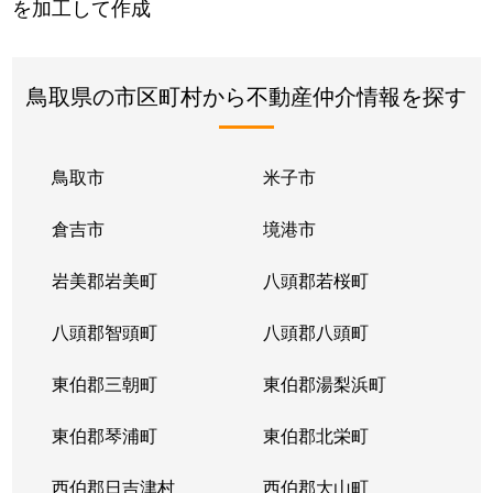
を加工して作成
鳥取県の市区町村から不動産仲介情報を探す
鳥取市
米子市
倉吉市
境港市
岩美郡岩美町
八頭郡若桜町
八頭郡智頭町
八頭郡八頭町
東伯郡三朝町
東伯郡湯梨浜町
東伯郡琴浦町
東伯郡北栄町
西伯郡日吉津村
西伯郡大山町