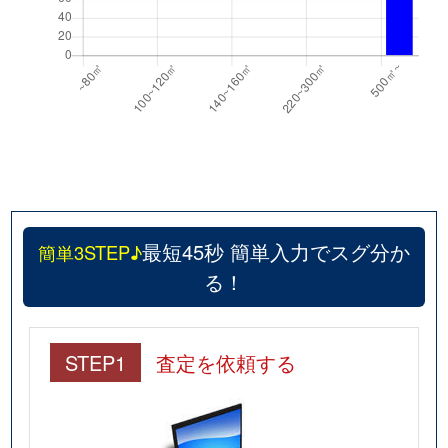
最短45秒 簡単入力でスグ分か
簡単3STEP♪
る！
STEP1
査定を依頼する