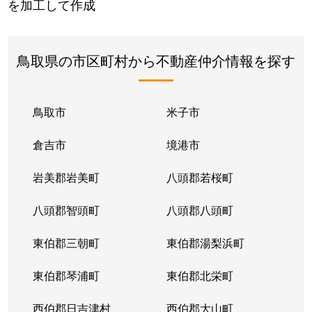
を加工して作成
鳥取県の市区町村から不動産仲介情報を探す
鳥取市
米子市
倉吉市
境港市
岩美郡岩美町
八頭郡若桜町
八頭郡智頭町
八頭郡八頭町
東伯郡三朝町
東伯郡湯梨浜町
東伯郡琴浦町
東伯郡北栄町
西伯郡日吉津村
西伯郡大山町