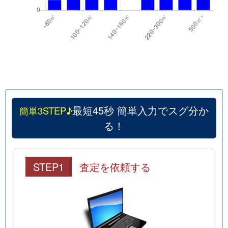
最短45秒 簡単入力でスグ分か
簡単3STEP♪
る！
STEP1
査定を依頼する