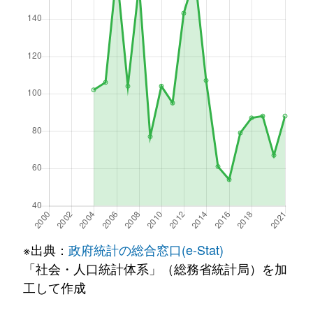
※出典：
政府統計の総合窓口(e-Stat)
「社会・人口統計体系」（総務省統計局）を加
工して作成