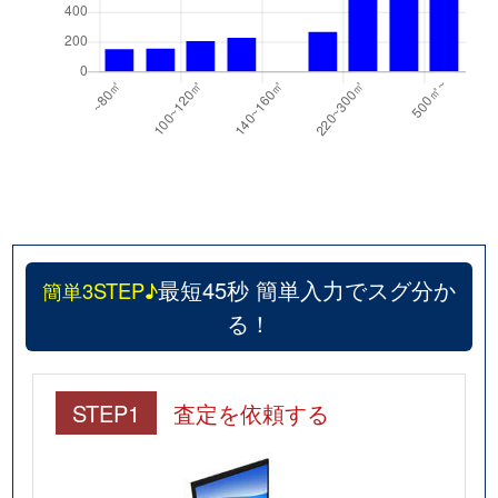
最短45秒 簡単入力でスグ分か
簡単3STEP♪
る！
STEP1
査定を依頼する