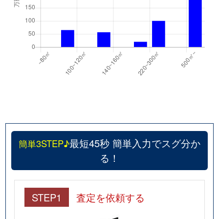
最短45秒 簡単入力でスグ分か
簡単3STEP♪
る！
STEP1
査定を依頼する