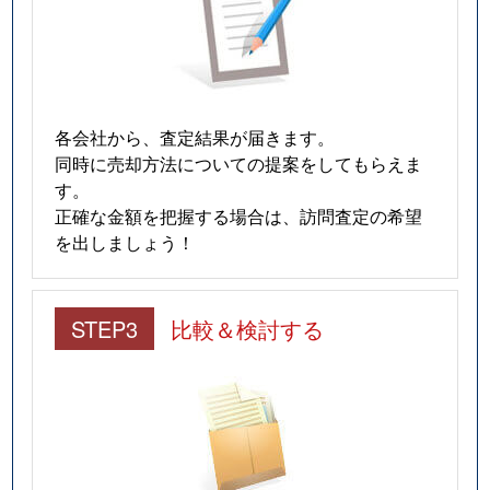
宮野上
170万円
宮野
徒歩4
宮野上
1,000万円
宮野
徒歩2
宮野下
750万円
宮野
徒歩1
各会社から、査定結果が届きます。
同時に売却方法についての提案をしてもらえま
宮野下
150万円
宮野
徒歩1
す。
正確な金額を把握する場合は、訪問査定の希望
元町
1,100万円
湯田温泉
徒歩2
を出しましょう！
矢原
1,200万円
大歳
徒歩1
STEP3
比較＆検討する
矢原
1,000万円
矢原
徒歩2
湯田温泉
220万円
湯田温泉
徒歩1
吉敷赤田
910万円
矢原
徒歩4