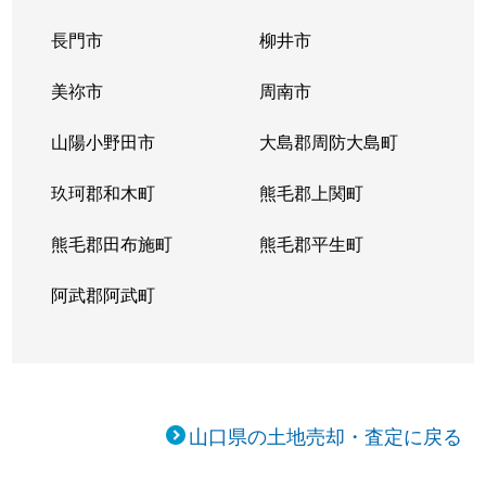
小郡下郷
2,700万円
新山口
徒歩1
長門市
柳井市
小郡下郷
300万円
新山口
徒歩1
美祢市
周南市
小郡下郷
1,100万円
新山口
徒歩1
山陽小野田市
大島郡周防大島町
小郡下郷
1,500万円
周防下郷
徒歩2
玖珂郡和木町
熊毛郡上関町
小郡下郷
200万円
周防下郷
徒歩1
熊毛郡田布施町
熊毛郡平生町
小郡下郷
550万円
周防下郷
徒歩8
阿武郡阿武町
小郡下郷
310万円
周防下郷
徒歩8
小郡下郷
560万円
周防下郷
徒歩8
山口県の土地売却・査定に戻る
小郡下郷
600万円
周防下郷
徒歩8