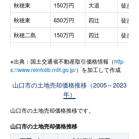
秋穂東
150万円
大道
徒歩4
秋穂東
650万円
四辻
徒歩1
秋穂二島
150万円
四辻
徒歩4
秋穂二島
400万円
四辻
徒歩4
※出典：国土交通省不動産取引価格情報（
http
朝倉町
300万円
湯田温泉
徒歩4
s://www.reinfolib.mlit.go.jp/
）を加工して作成
朝田
150万円
仁保津
徒歩1
山口市の土地売却価格推移（2005～2023
年）
朝田
970万円
山口(山口)
徒歩2
旭通り
1,100万円
山口(山口)
徒歩1
山口市の土地売却価格推移です。
阿知須
1,400万円
阿知須
徒歩1
山口市の土地売却価格推移