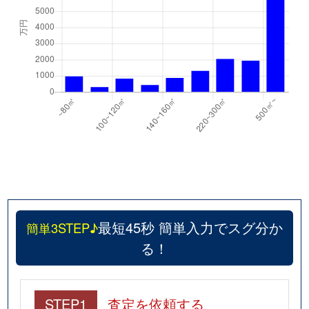
宝町
1,200万円
矢原
徒歩1
中央
2,700万円
山口(山口)
徒歩1
徳地島地
20万円
戸田(山口)
徒歩2
徳地船路
15万円
防府
徒歩2
徳地堀
30万円
仁保
徒歩2
富田原町
6,300万円
湯田温泉
徒歩1
七尾台
390万円
宮野
徒歩2
最短45秒 簡単入力でスグ分か
簡単3STEP♪
錦町
1,200万円
湯田温泉
徒歩2
る！
東山
600万円
山口(山口)
徒歩5
平井
1,000万円
矢原
徒歩2
STEP1
査定を依頼する