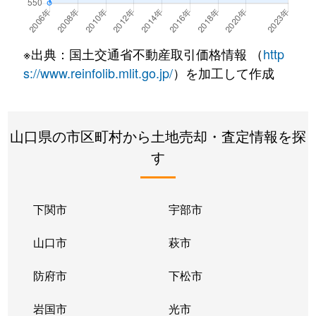
大内矢田北
300万円
山口(山口)
徒歩1
大内矢田北
50万円
山口(山口)
徒歩1
※出典：国土交通省不動産取引価格情報 （
http
大内矢田北
1,600万円
山口(山口)
徒歩4
s://www.reinfolib.mlit.go.jp/
）を加工して作成
大内矢田南
700万円
山口(山口)
徒歩4
山口県の市区町村から土地売却・査定情報を探
大内矢田南
700万円
山口(山口)
徒歩4
す
大内矢田南
600万円
山口(山口)
徒歩1
大手町
3,000万円
山口(山口)
徒歩2
下関市
宇部市
荻町
3,300万円
湯田温泉
徒歩2
山口市
萩市
小郡黄金町
12,000万円
新山口
徒歩5
防府市
下松市
小郡下郷
1,600万円
新山口
徒歩1
岩国市
光市