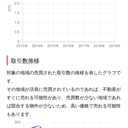
嘉川
320万円
上嘉川
徒歩4
嘉川
7,400万円
上嘉川
徒歩9
嘉川
1,000万円
上嘉川
徒歩1
嘉川
300万円
新山口
徒歩2
上宇野令
980万円
上山口
徒歩1
取引数推移
神田町
1,200万円
湯田温泉
徒歩2
対象の地域の売買された取引数の推移を表したグラフで
す。
楠木町
950万円
湯田温泉
徒歩2
その地域が活発に売買されているのであれば、不動産が
熊野町
400万円
湯田温泉
徒歩1
すぐに売れる可能性があり、売買数が少ない地域であれ
ば競合する物件が少ないため、高い価格で売れる可能性
黒川
270万円
大歳
徒歩2
もあります。
黒川
480万円
大歳
徒歩2