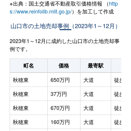
※出典：国土交通省不動産取引価格情報 （
http
s://www.reinfolib.mlit.go.jp/
）を加工して作成
山口市の土地売却事例（2023年1～12月）
2023年1～12月に成約した山口市の土地売却事
例です。
町名
価格
最寄駅
駅
秋穂東
650万円
大道
徒歩1
秋穂東
37万円
大道
徒歩1
秋穂東
670万円
大道
徒歩4
秋穂東
160万円
大道
徒歩4