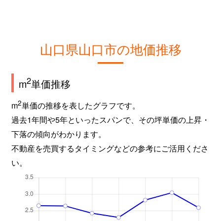
小郡下郷
5,000万円
周防下郷
徒歩1
小郡下郷
340万円
周防下郷
徒歩1
山口県山口市の地価推移
小郡下郷
5,200万円
周防下郷
徒歩5
小郡下郷
3,100万円
周防下郷
徒歩5
2
m
単価推移
小郡高砂町
1,400万円
新山口
徒歩6
2
m
単価の推移を表したグラフです。
過去1年間や5年といったスパンで、その坪単価の上昇・
小郡前田町
1,500万円
新山口
徒歩1
下落の傾向がわかります。
不動産を売買するタイミングなどの参考にご活用くださ
小郡明治
4,700万円
新山口
徒歩7
い。
嘉川
1,400万円
嘉川
徒歩1
嘉川
400万円
上嘉川
徒歩8