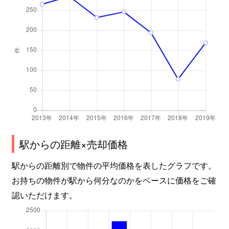
黒川
1,100万円
矢原
徒歩2
黒川
360万円
矢原
徒歩9
黒川
1,100万円
矢原
徒歩2
黒川
4,200万円
矢原
徒歩2
黒川
1,400万円
矢原
徒歩2
黒川
350万円
矢原
徒歩2
駅からの距離×売却価格
黒川
400万円
矢原
徒歩2
駅からの距離別で物件の平均価格を表したグラフです。
お持ちの物件が駅から何分なのかをベースに価格をご確
黒川
220万円
矢原
徒歩2
認いただけます。
黒川
2,100万円
矢原
徒歩2