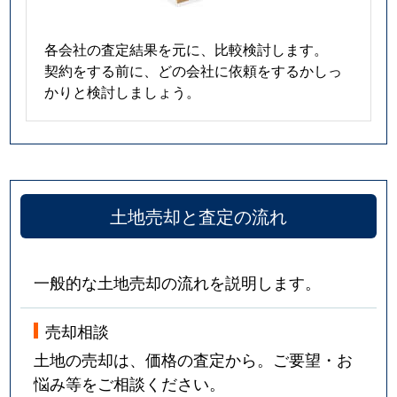
吉敷中東
1,300万円
湯田温泉
徒歩2
吉敷中東
4,900万円
湯田温泉
徒歩4
各会社の査定結果を元に、比較検討します。
契約をする前に、どの会社に依頼をするかしっ
吉田
400万円
矢原
徒歩2
かりと検討しましょう。
吉田
940万円
矢原
徒歩4
吉田
880万円
湯田温泉
徒歩4
吉田
840万円
湯田温泉
徒歩4
土地売却と査定の流れ
吉田
760万円
湯田温泉
徒歩4
一般的な土地売却の流れを説明します。
吉田
370万円
湯田温泉
徒歩4
売却相談
吉田
2,000万円
湯田温泉
徒歩4
土地の売却は、価格の査定から。ご要望・お
吉田
1,000万円
湯田温泉
徒歩4
悩み等をご相談ください。