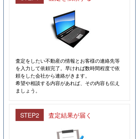
平井
520万円
山口(山口)
徒歩1
平井
1,500万円
湯田温泉
徒歩1
平井
4,300万円
湯田温泉
徒歩1
平井
5,000万円
湯田温泉
徒歩2
査定をしたい不動産の情報とお客様の連絡先等
を入力して依頼完了。早ければ数時間程度で依
平井
2,100万円
湯田温泉
徒歩1
頼をした会社から連絡がきます。
希望や相談する内容があれば、その内容も伝え
平井
2,000万円
湯田温泉
徒歩1
ましょう。
平井
510万円
湯田温泉
徒歩1
穂積町
450万円
湯田温泉
徒歩6
STEP2
査定結果が届く
宮島町
200万円
山口(山口)
徒歩1