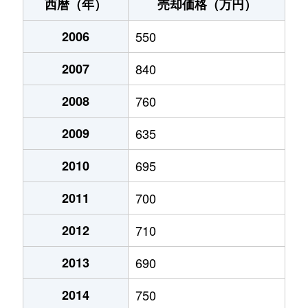
阿知須
1,000万円
阿知須
徒歩6
西暦（年）
売却価格（万円）
阿知須
400万円
阿知須
徒歩1
2006
550
阿知須
570万円
阿知須
徒歩4
2007
840
阿知須
720万円
阿知須
徒歩1
2008
760
阿知須
990万円
阿知須
徒歩5
2009
635
阿知須
800万円
阿知須
徒歩3
2010
695
2011
700
阿知須
82万円
阿知須
徒歩5
2012
710
阿知須
850万円
岩倉(山口)
徒歩8
2013
690
阿東生雲中
40万円
三谷(山口)
徒歩1
2014
750
阿東生雲東分
120万円
長門峡
徒歩1