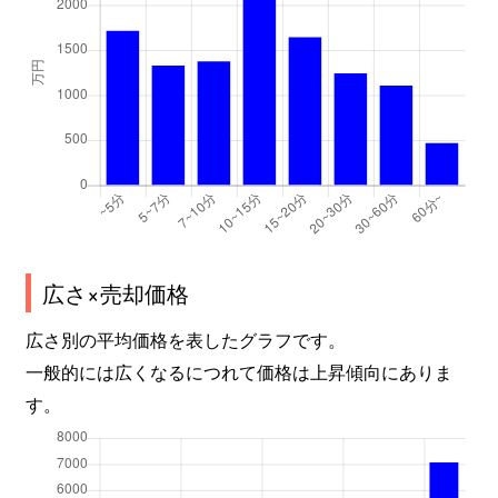
佐山
52万円
周防佐山
徒歩2
下小鯖
600万円
山口(山口)
徒歩1
下小鯖
80万円
山口(山口)
徒歩1
下小鯖
500万円
山口(山口)
徒歩1
陶
40万円
新山口
徒歩2
陶
2,400万円
新山口
徒歩2
広さ×売却価格
陶
200万円
周防下郷
徒歩4
広さ別の平均価格を表したグラフです。
一般的には広くなるにつれて価格は上昇傾向にありま
鋳銭司
200万円
四辻
徒歩1
す。
鋳銭司
73万円
四辻
徒歩4