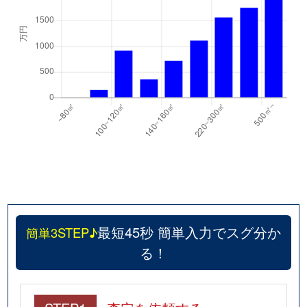
最短45秒 簡単入力でスグ分か
簡単3STEP♪
る！