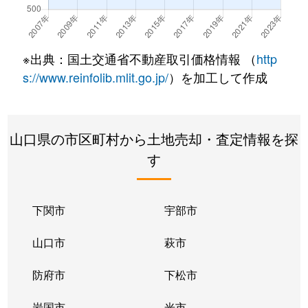
日の出
900万円
小野田
徒歩10分
※出典：国土交通省不動産取引価格情報 （
http
s://www.reinfolib.mlit.go.jp/
）を加工して作成
山口県の市区町村から土地売却・査定情報を探
す
下関市
宇部市
山口市
萩市
防府市
下松市
岩国市
光市