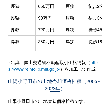
厚狭
650万円
厚狭
徒歩2分
厚狭
90万円
厚狭
徒歩3分
厚狭
720万円
厚狭
徒歩45分
厚狭
230万円
厚狭
徒歩18分
厚狭
700万円
厚狭
徒歩21分
※出典：国土交通省不動産取引価格情報（
http
大字小野田
10万円
浜河内
徒歩9分
s://www.reinfolib.mlit.go.jp/
）を加工して作成
大字小野田
580万円
浜河内
徒歩7分
山陽小野田市の土地売却価格推移（2005～
2023年）
大字小野田
260万円
目出
徒歩11分
大字鴨庄
640万円
厚狭
徒歩11分
山陽小野田市の土地売却価格推移です。