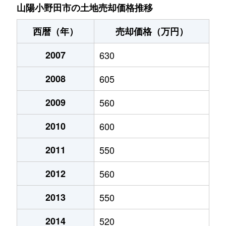
大字鴨庄
200万円
厚狭
徒歩9分
山陽小野田市の土地売却価格推移
大字鴨庄
770万円
厚狭
徒歩11分
西暦（年）
売却価格（万円）
大字鴨庄
800万円
厚狭
徒歩12分
2007
630
楴山
1,000万円
小野田
徒歩25分
2008
605
楴山
1,000万円
小野田
徒歩11分
2009
560
大字郡
720万円
厚狭
徒歩21分
2010
600
新有帆町
660万円
小野田
徒歩45分
2011
550
2012
560
新生
2,000万円
小野田
徒歩12分
2013
550
新生
930万円
小野田
徒歩19分
2014
520
須恵
13,000万円
小野田港
徒歩8分